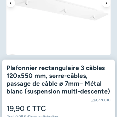
favorite_border
Plafonnier rectangulaire 3 câbles
120x550 mm, serre-câbles,
passage de câble ø 7mm– Métal
blanc (suspension multi-descente)
Ref.
776010
19,90 €
TTC
Dont 0,08 € d'éco-participation