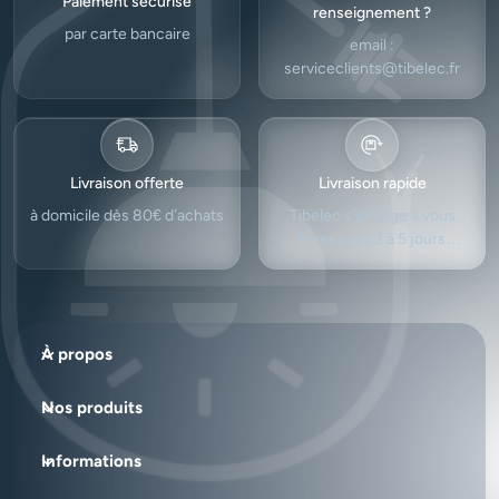
Paiement sécurisé
renseignement ?
par carte bancaire
email :
serviceclients@tibelec.fr
Livraison offerte
Livraison rapide
à domicile dès 80€ d’achats
Tibelec s'engage à vous
livrer sous 3 à 5 jours
ouvrés.
À propos
Nos produits
Informations