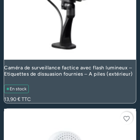
Caméra de surveillance factice avec flash lumineux –
Etiquettes de dissuasion fournies – A piles (extérieur)
En stock
Prix
13,90 €
TTC
favorite_border