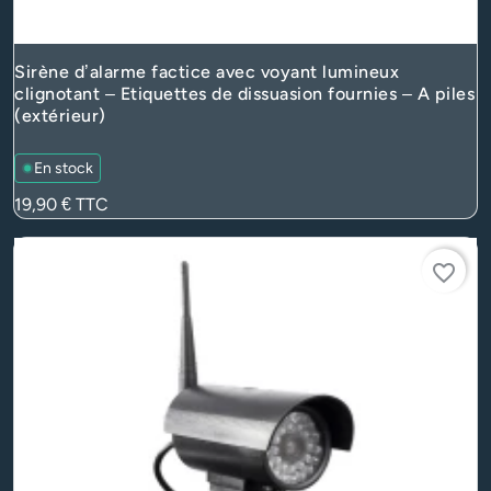
Sirène d’alarme factice avec voyant lumineux
clignotant – Etiquettes de dissuasion fournies – A piles
(extérieur)
En stock
Prix
19,90 €
TTC
favorite_border