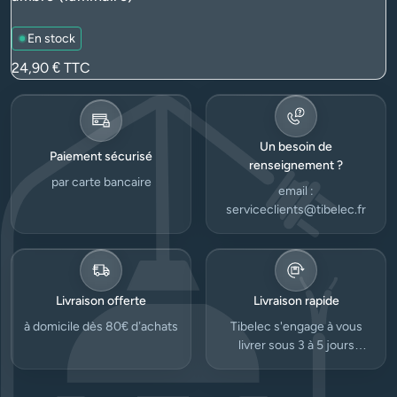
En stock
Prix
24,90 €
TTC
Un besoin de
Paiement sécurisé
renseignement ?
par carte bancaire
email :
serviceclients@tibelec.fr
Livraison offerte
Livraison rapide
à domicile dès 80€ d’achats
Tibelec s'engage à vous
livrer sous 3 à 5 jours
ouvrés.