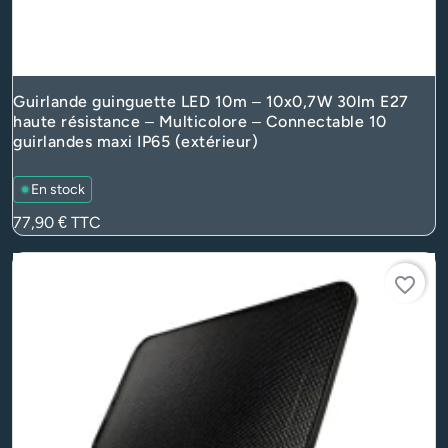
Guirlande guinguette LED 10m – 10x0,7W 30lm E27
haute résistance – Multicolore – Connectable 10
guirlandes maxi IP65 (extérieur)
En stock
Prix
77,90 €
TTC
favorite_border