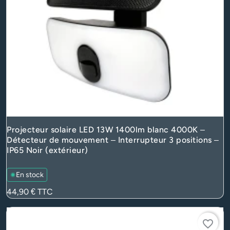
Projecteur solaire LED 13W 1400lm blanc 4000K –
Détecteur de mouvement – Interrupteur 3 positions –
IP65 Noir (extérieur)
En stock
Prix
44,90 €
TTC
favorite_border