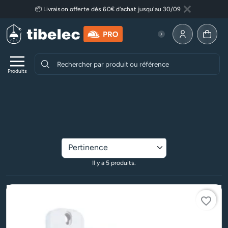
Aller au contenu principal
📦 Livraison offerte dès 60€ d'achat jusqu'au 30/09
Fermer
Lire plus
Allez à la p
Produits
Accueil
Equipement de la maison
Alarmes anti-intrusion
Alarmes anti-intrusion
Il y a 5 produits.
favorite_border