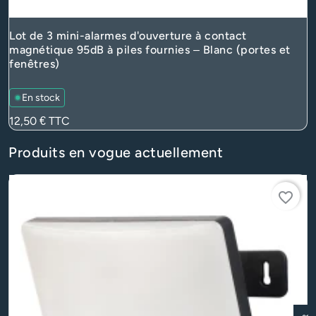
Lot de 3 mini-alarmes d'ouverture à contact
magnétique 95dB à piles fournies – Blanc (portes et
fenêtres)
En stock
Prix
12,50 €
TTC
Produits en vogue actuellement
favorite_border