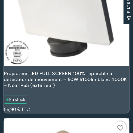
FILTER
Projecteur LED FULL SCREEN 100% réparable à
détecteur de mouvement – 50W 5100lm blanc 4000K
– Noir IP65 (extérieur)
En stock
Prix
56,90 €
TTC
favorite_border