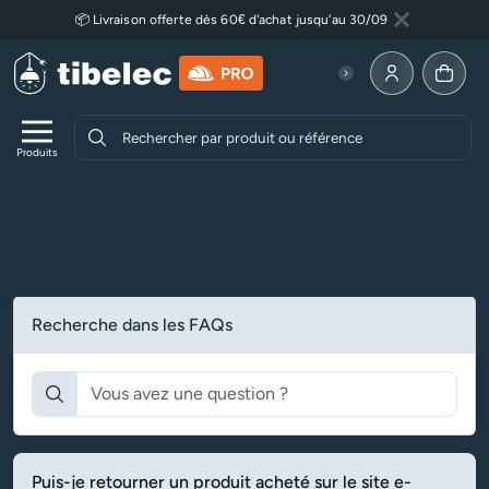
Aller au contenu principal
📦 Livraison offerte dès 60€ d'achat jusqu'au 30/09
Fermer
Lire plus
Allez à la p
Produits
Accueil
FAQ
Foire aux questions
Recherche dans les FAQs
Rechercher
Puis-je retourner un produit acheté sur le site e-