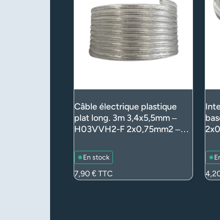
Câble électrique plastique
Int
plat long. 3m 3,4x5,5mm –
bas
H03VVH2-F 2x0,75mm2 –
2x0
Translucide (luminaire)
(lu
En stock
E
Prix
7,90 €
TTC
Prix
4,2