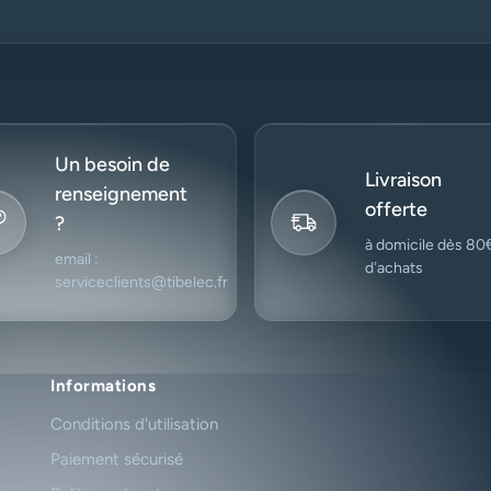
Un besoin de
Livraison
renseignement
offerte
?
à domicile dès 80
email :
d’achats
serviceclients@tibelec.fr
Informations
Conditions d'utilisation
Paiement sécurisé