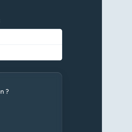
t
n ?