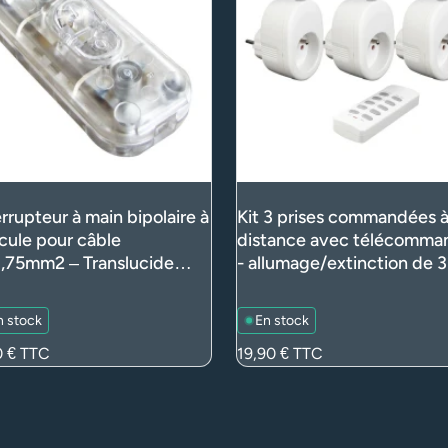
errupteur à main bipolaire à
Kit 3 prises commandées 
cule pour câble
distance avec télécomma
,75mm2 – Translucide
- allumage/extinction de 3
minaire)
appareils 2300W max, por
30m (int.)
n stock
En stock
0 €
TTC
Prix
19,90 €
TTC