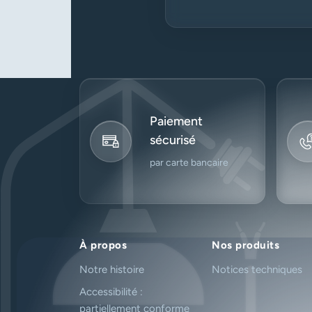
Paiement
sécurisé
par carte bancaire
À propos
Nos produits
Notre histoire
Notices techniques
Accessibilité :
partiellement conforme