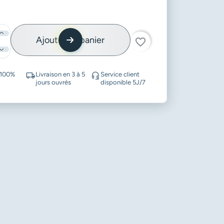
Ajouter au panier
favorite_border
 100%
Livraison en 3 à 5
Service client
jours ouvrés
disponible 5J/7