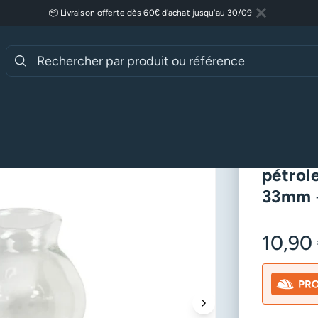
📦 Livraison offerte dès 60€ d'achat jusqu'au 30/09
Fermer
Lire plus
essoires Luminaires
Verre Pigeon pour lampe à pétrole – Haut. 90m
Verre 
pétrol
33mm –
10,90