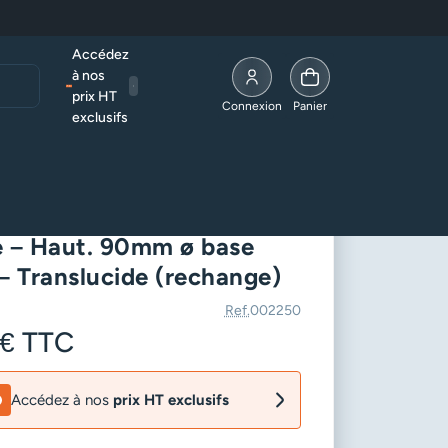
Accédez
à nos
prix HT
Allez à la page compte
Connexion
Panier
exclusifs
m ø base 33mm – Translucide (rechange)
Pigeon pour lampe à
e – Haut. 90mm ø base
 Translucide (rechange)
Ref.
002250
 €
TTC
Accédez à nos
prix HT exclusifs