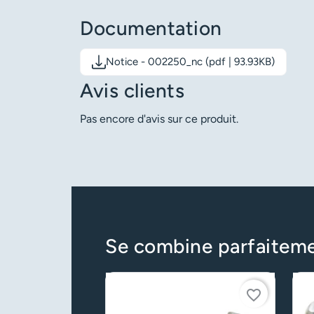
Documentation
Notice - 002250_nc (pdf | 93.93KB)
Télécharger le document: Notice - 002250_nc
Avis clients
Pas encore d'avis sur ce produit.
Se combine parfaitem
favorite_border