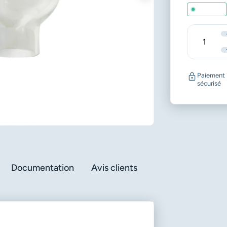
En stock
Quantité
Paiement
sécurisé
Documentation
Avis clients