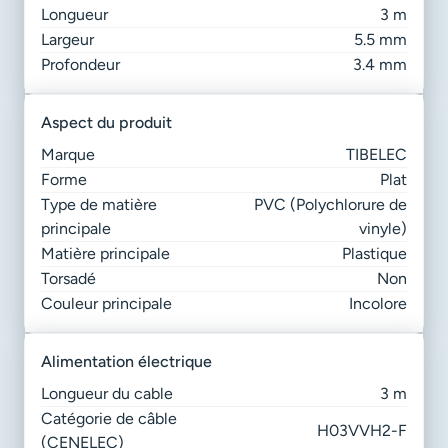
Longueur
3 m
Largeur
5.5 mm
Profondeur
3.4 mm
aspect du produit
Marque
TIBELEC
Forme
Plat
Type de matière
PVC (Polychlorure de
principale
vinyle)
Matière principale
Plastique
Torsadé
Non
Couleur principale
Incolore
alimentation électrique
Longueur du cable
3 m
Catégorie de câble
H03VVH2-F
(CENELEC)