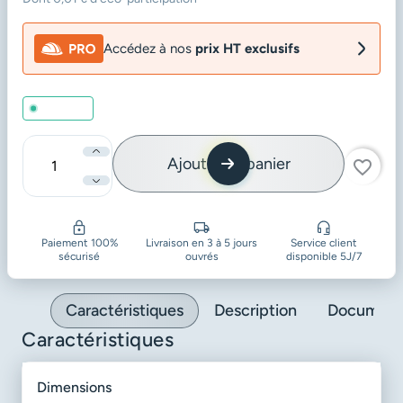
Accédez à nos
prix HT exclusifs
En stock
Ajouter au panier
favorite_border
Quantité
Paiement 100%
Livraison en 3 à 5 jours
Service client
sécurisé
ouvrés
disponible 5J/7
Caractéristiques
Description
Document
Caractéristiques
dimensions