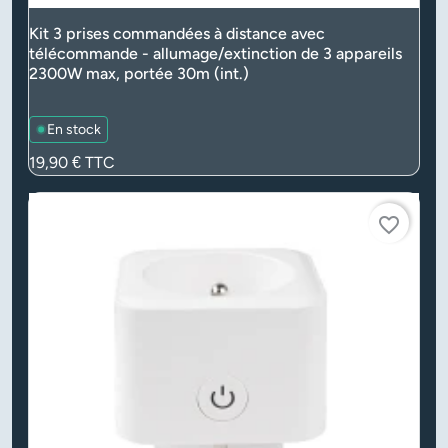
Kit 3 prises commandées à distance avec
télécommande - allumage/extinction de 3 appareils
2300W max, portée 30m (int.)
En stock
Prix
19,90 €
TTC
favorite_border