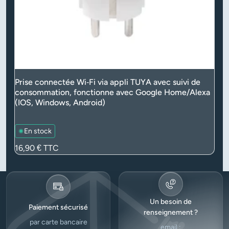
Prise connectée Wi‑Fi via appli TUYA avec suivi de
consommation, fonctionne avec Google Home/Alexa
(IOS, Windows, Android)
En stock
Prix
16,90 €
TTC
Un besoin de
Paiement sécurisé
renseignement ?
par carte bancaire
email :