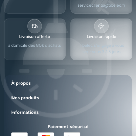
serviceclients@tibelec.fr
Livraison offerte
Livraison rapide
à domicile dès 80€ d’achats
Tibelec s'engage à vous
livrer sous 3 à 5 jours
ouvrés.
À propos
Nos produits
Informations
Paiement sécurisé