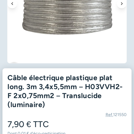
favorite_border
Câble électrique plastique plat
long. 3m 3,4x5,5mm – H03VVH2-
F 2x0,75mm2 – Translucide
(luminaire)
Ref.
121550
7,90 €
TTC
Dont 0,01 € d'éco-participation