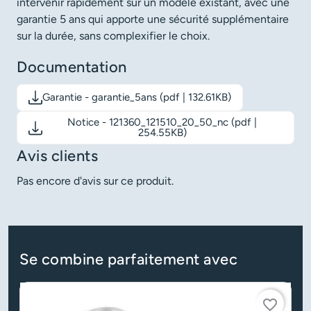
intervenir rapidement sur un modèle existant, avec une
garantie 5 ans qui apporte une sécurité supplémentaire
sur la durée, sans complexifier le choix.
Documentation
Garantie - garantie_5ans (pdf | 132.61KB)
Télécharger le document: Garantie - garantie_5ans
Notice - 121360_121510_20_50_nc (pdf |
Télécharger le document: Notice - 121360_121510_20_50_nc
254.55KB)
Avis clients
Pas encore d'avis sur ce produit.
Se combine parfaitement avec
favorite_border