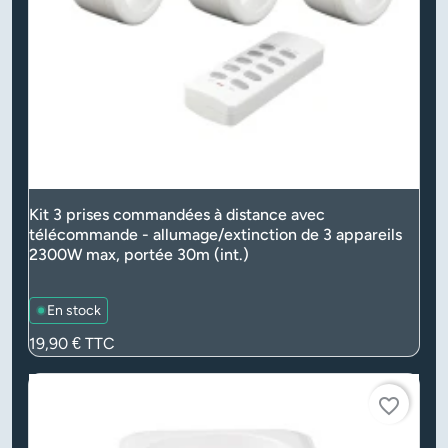
Kit 3 prises commandées à distance avec
télécommande - allumage/extinction de 3 appareils
2300W max, portée 30m (int.)
En stock
Prix
19,90 €
TTC
favorite_border