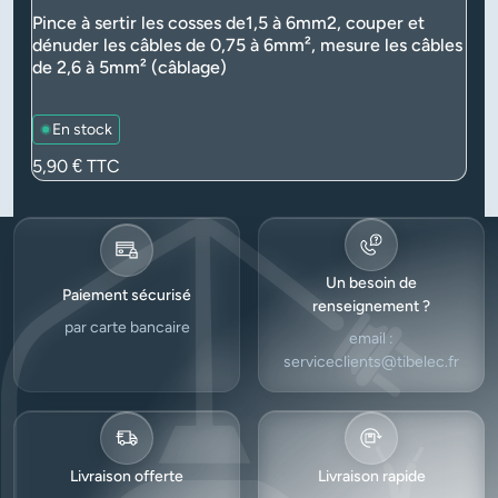
Pince à sertir les cosses de1,5 à 6mm2, couper et
dénuder les câbles de 0,75 à 6mm², mesure les câbles
de 2,6 à 5mm² (câblage)
En stock
Prix
5,90 €
TTC
Un besoin de
Paiement sécurisé
renseignement ?
par carte bancaire
email :
serviceclients@tibelec.fr
Livraison offerte
Livraison rapide