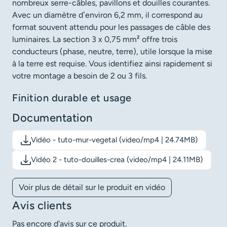
nombreux serre-câbles, pavillons et douilles courantes.
Avec un diamètre d’environ 6,2 mm, il correspond au
format souvent attendu pour les passages de câble des
luminaires. La section 3 x 0,75 mm² offre trois
conducteurs (phase, neutre, terre), utile lorsque la mise
à la terre est requise. Vous identifiez ainsi rapidement si
votre montage a besoin de 2 ou 3 fils.
Finition durable et usage
Documentation
Vidéo - tuto-mur-vegetal (video/mp4 | 24.74MB)
Télécharger le document: Vidéo - tuto-mur-vegetal
Vidéo 2 - tuto-douilles-crea (video/mp4 | 24.11MB)
Télécharger le document: Vidéo 2 - tuto-douilles-crea
Voir plus de détail sur le produit en vidéo
Avis clients
Pas encore d'avis sur ce produit.