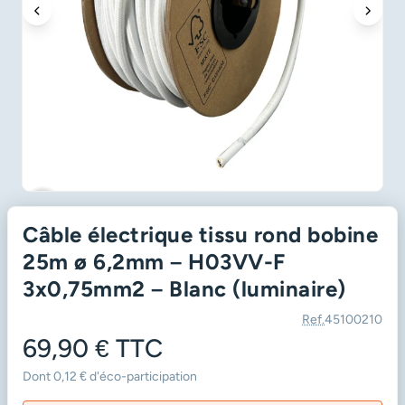
favorite_border
Câble électrique tissu rond bobine
25m ø 6,2mm – H03VV-F
3x0,75mm2 – Blanc (luminaire)
Ref.
45100210
69,90 €
TTC
Dont 0,12 € d'éco-participation