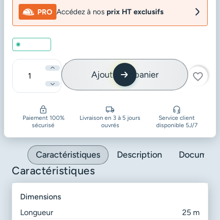
Accédez à nos
prix HT exclusifs
En stock
Ajouter au panier
favorite_border
Quantité
Paiement 100%
Livraison en 3 à 5 jours
Service client
sécurisé
ouvrés
disponible 5J/7
Caractéristiques
Description
Document
Caractéristiques
dimensions
Longueur
25 m