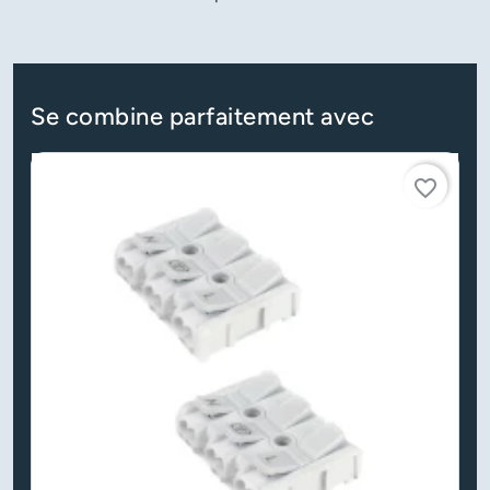
Se combine parfaitement avec
favorite_border