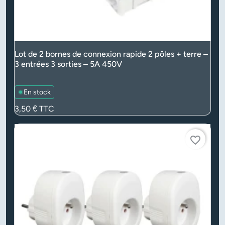
Lot de 2 bornes de connexion rapide 2 pôles + terre –
3 entrées 3 sorties – 5A 450V
En stock
Prix
3,50 €
TTC
favorite_border