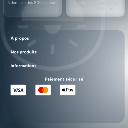
à domicile dès 80€ d’achats
Tibelec s'engage à vous
livrer sous 3 à 5 jours
ouvrés.
À propos
Nos produits
Informations
Paiement sécurisé