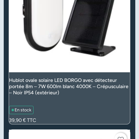
Hublot ovale solaire LED BORGO avec détecteur
portée 8m – 7W 600lm blanc 4000K – Crépusculaire
– Noir IP54 (extérieur)
En stock
Prix
39,90 €
TTC