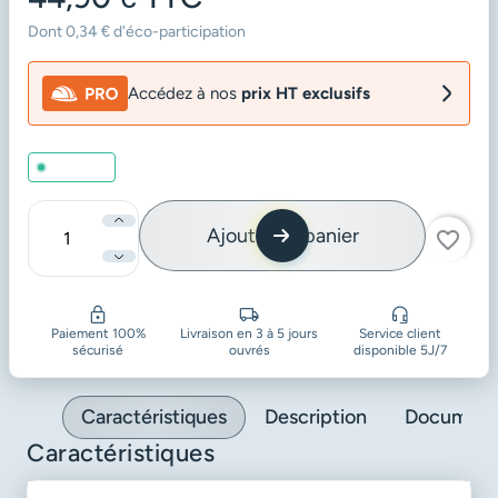
Dont 0,34 € d'éco-participation
Accédez à nos
prix HT exclusifs
En stock
Ajouter au panier
favorite_border
Quantité
Paiement 100%
Livraison en 3 à 5 jours
Service client
sécurisé
ouvrés
disponible 5J/7
Caractéristiques
Description
Document
Caractéristiques