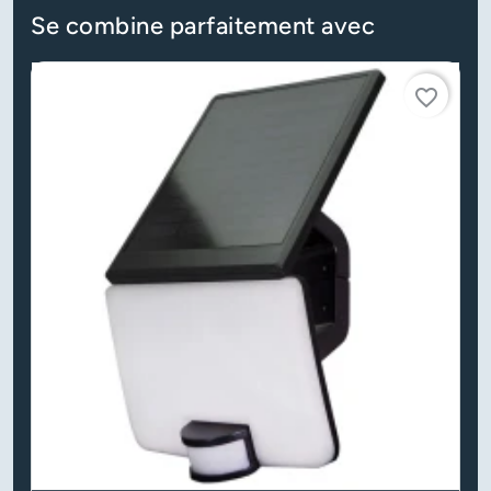
Se combine parfaitement avec
favorite_border