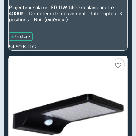
Projecteur solaire LED 11W 1400lm blanc neutre
4000K – Détecteur de mouvement – Interrupteur 3
positions – Noir (extérieur)
En stock
Prix
54,90 €
TTC
favorite_border