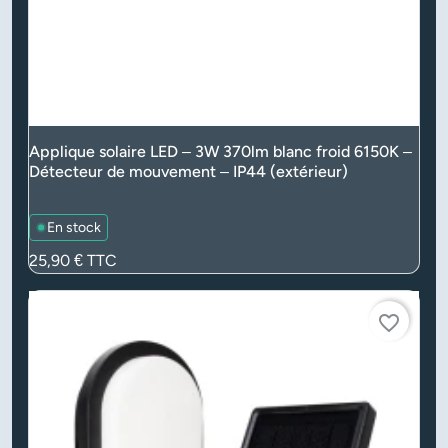
Applique solaire LED – 3W 370lm blanc froid 6150K –
Détecteur de mouvement – IP44 (extérieur)
En stock
Prix
25,90 €
TTC
favorite_border