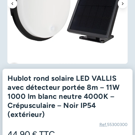
favorite_border
Hublot rond solaire LED VALLIS
avec détecteur portée 8m – 11W
1000 lm blanc neutre 4000K –
Crépusculaire – Noir IP54
(extérieur)
Ref.
55300300
44,90 €
TTC