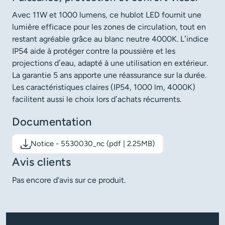
Avec 11W et 1000 lumens, ce hublot LED fournit une
lumière efficace pour les zones de circulation, tout en
restant agréable grâce au blanc neutre 4000K. L’indice
IP54 aide à protéger contre la poussière et les
projections d’eau, adapté à une utilisation en extérieur.
La garantie 5 ans apporte une réassurance sur la durée.
Les caractéristiques claires (IP54, 1000 lm, 4000K)
facilitent aussi le choix lors d’achats récurrents.
Documentation
Notice - 5530030_nc (pdf | 2.25MB)
Télécharger le document: Notice - 5530030_nc
Avis clients
Pas encore d'avis sur ce produit.