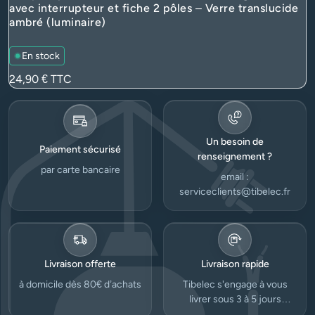
avec interrupteur et fiche 2 pôles – Verre translucide
ambré (luminaire)
En stock
Prix
24,90 €
TTC
Un besoin de
Paiement sécurisé
renseignement ?
par carte bancaire
email :
serviceclients@tibelec.fr
Livraison offerte
Livraison rapide
à domicile dès 80€ d’achats
Tibelec s'engage à vous
livrer sous 3 à 5 jours
ouvrés.