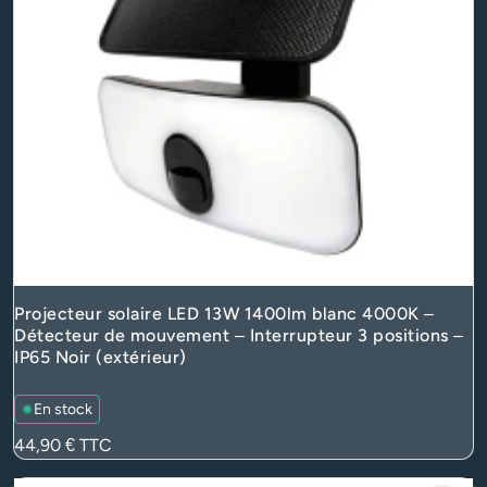
Projecteur solaire LED 13W 1400lm blanc 4000K –
Détecteur de mouvement – Interrupteur 3 positions –
IP65 Noir (extérieur)
En stock
Prix
44,90 €
TTC