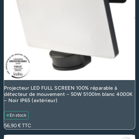
Projecteur LED FULL SCREEN 100% réparable à
détecteur de mouvement – 50W 5100lm blanc 4000K
– Noir IP65 (extérieur)
En stock
Prix
56,90 €
TTC