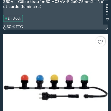
250V – Câble tissu 1m50 H03VV-F 2x0,75mm2 – Noir
FILTER
et corde (luminaire)
En stock
Prix
8,30 €
TTC
favorite_border