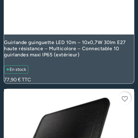
Guirlande guinguette LED 10m – 10x0,7W 30lm E27
haute résistance – Multicolore – Connectable 10
guirlandes maxi IP65 (extérieur)
En stock
Prix
77,90 €
TTC
favorite_border