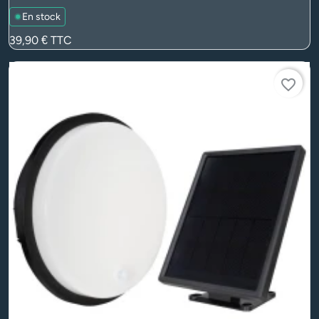
En stock
Prix
39,90 €
TTC
favorite_border