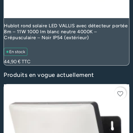
Hublot rond solaire LED VALLIS avec détecteur portée
8m – 11W 1000 lm blanc neutre 4000K –
Crépusculaire – Noir IP54 (extérieur)
En stock
Prix
44,90 €
TTC
Produits en vogue actuellement
favorite_border