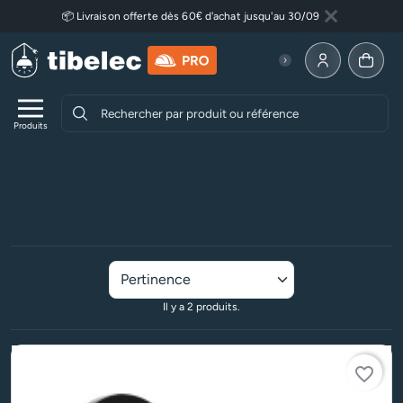
Aller au contenu principal
📦 Livraison offerte dès 60€ d'achat jusqu'au 30/09
Fermer
Lire plus
Allez à la p
Produits
Accueil
Luminaires
Luminaires extérieurs
Luminaires solaires
Hublots solaires
Hublots solaires
Il y a 2 produits.
favorite_border