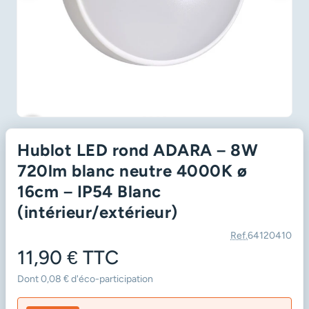
favorite_border
Hublot LED rond ADARA – 8W
720lm blanc neutre 4000K ø
16cm – IP54 Blanc
(intérieur/extérieur)
Ref.
64120410
11,90 €
TTC
Dont 0,08 € d'éco-participation