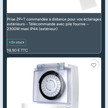
Prise 2P+T commandée à distance pour vos éclairages
extérieurs – Télécommande avec pile fournie –
2300W maxi IP44 (extérieur)
En stock
Prix
18,90 €
TTC
favorite_border