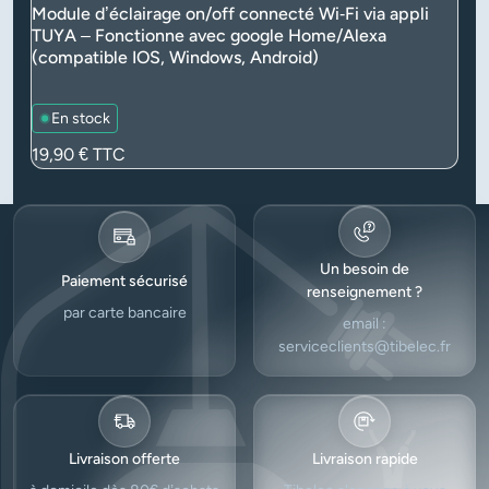
Module d’éclairage on/off connecté Wi‑Fi via appli
TUYA – Fonctionne avec google Home/Alexa
(compatible IOS, Windows, Android)
En stock
Prix
19,90 €
TTC
Un besoin de
Paiement sécurisé
renseignement ?
par carte bancaire
email :
serviceclients@tibelec.fr
Livraison offerte
Livraison rapide