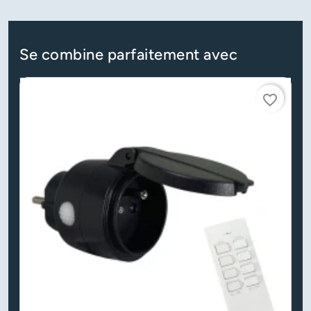
Se combine parfaitement avec
favorite_border