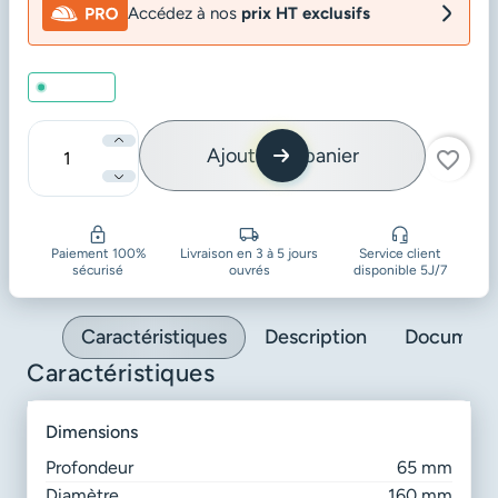
Accédez à nos
prix HT exclusifs
En stock
Ajouter au panier
favorite_border
Quantité
Paiement 100%
Livraison en 3 à 5 jours
Service client
sécurisé
ouvrés
disponible 5J/7
Caractéristiques
Description
Document
Caractéristiques
dimensions
Profondeur
65 mm
Diamètre
160 mm