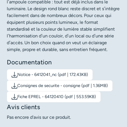
l’ampoule compatible : tout est déjà inclus dans le
luminaire. Le design rond blanc reste discret et s’intègre
facilement dans de nombreux décors. Pour ceux qui
équipent plusieurs points lumineux, le format
standardisé et la couleur de lumière stable simplifient
l’harmonisation d’un couloir, d’un local ou d’une série
d’accès. Un bon choix quand on veut un éclairage
simple, propre et durable, sans entretien fréquent.
Documentation
Notice - 6412041_nc (pdf | 172.43KB)
Télécharger le document: Notice - 6412041_nc
Consignes de securite - consigne (pdf | 1.36MB)
Télécharger le document: Consignes de securite - consigne
Fiche EPREL - 64120410 (pdf | 553.59KB)
Télécharger le document: Fiche EPREL - 64120410
Avis clients
Pas encore d'avis sur ce produit.