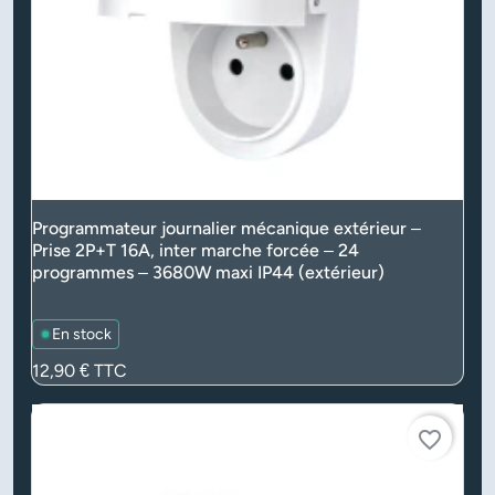
Programmateur journalier mécanique extérieur –
Prise 2P+T 16A, inter marche forcée – 24
programmes – 3680W maxi IP44 (extérieur)
En stock
Prix
12,90 €
TTC
favorite_border