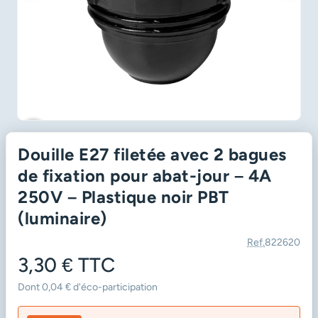
favorite_border
Douille E27 filetée avec 2 bagues
de fixation pour abat-jour – 4A
250V – Plastique noir PBT
(luminaire)
Ref.
822620
3,30 €
TTC
Dont 0,04 € d'éco-participation