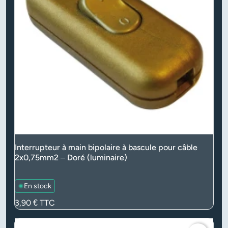
Interrupteur à main bipolaire à bascule pour câble
2x0,75mm2 – Doré (luminaire)
En stock
Prix
3,90 €
TTC