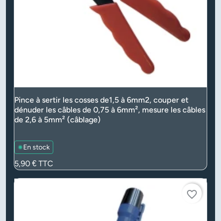
Pince à sertir les cosses de1,5 à 6mm2, couper et
dénuder les câbles de 0,75 à 6mm², mesure les câbles
de 2,6 à 5mm² (câblage)
En stock
Prix
5,90 €
TTC
favorite_border