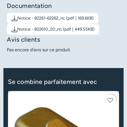
Documentation
Notice - 82261-62262_nc (pdf | 169.6KB)
Télécharger le document: Notice - 82261-62262_nc
Notice - 822610_20_nc (pdf | 449.55KB)
Télécharger le document: Notice - 822610_20_nc
Avis clients
Pas encore d'avis sur ce produit.
Se combine parfaitement avec
favorite_border