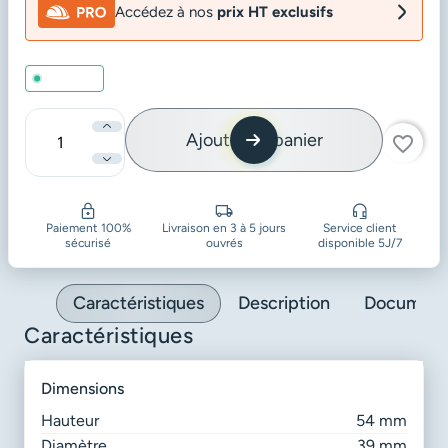
Accédez à nos
prix HT exclusifs
En stock
Ajouter au panier
favorite_border
Quantité
Paiement 100%
Livraison en 3 à 5 jours
Service client
sécurisé
ouvrés
disponible 5J/7
Caractéristiques
Description
Document
Caractéristiques
dimensions
Hauteur
54 mm
Diamètre
39 mm