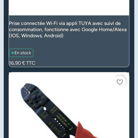
Prise connectée Wi‑Fi via appli TUYA avec suivi de
consommation, fonctionne avec Google Home/Alexa
(IOS, Windows, Android)
En stock
Prix
16,90 €
TTC
favorite_border