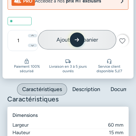
Accédez à nos
prix HT exclusifs
En stock
Ajouter au panier
favorite_border
Quantité
Paiement 100%
Livraison en 3 à 5 jours
Service client
sécurisé
ouvrés
disponible 5J/7
Caractéristiques
Description
Document
Caractéristiques
dimensions
Largeur
60 mm
Hauteur
15 mm