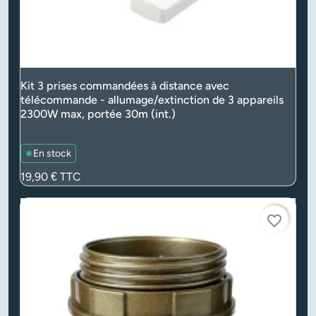
Kit 3 prises commandées à distance avec
télécommande - allumage/extinction de 3 appareils
2300W max, portée 30m (int.)
En stock
Prix
19,90 €
TTC
favorite_border