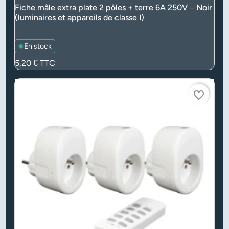
Fiche mâle extra plate 2 pôles + terre 6A 250V – Noir
(luminaires et appareils de classe I)
En stock
Prix
5,20 €
TTC
favorite_border