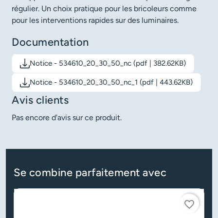
régulier. Un choix pratique pour les bricoleurs comme
pour les interventions rapides sur des luminaires.
Documentation
Notice - 534610_20_30_50_nc (pdf | 382.62KB)
Télécharger le document: Notice - 534610_20_30_50_nc
Notice - 534610_20_30_50_nc_1 (pdf | 443.62KB)
Télécharger le document: Notice - 534610_20_30_50_nc_1
Avis clients
Pas encore d'avis sur ce produit.
Se combine parfaitement avec
favorite_border