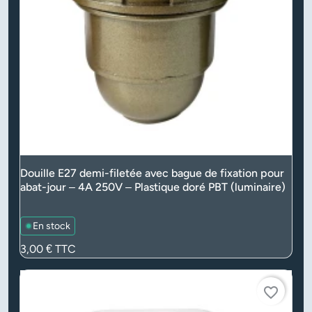
Douille E27 demi-filetée avec bague de fixation pour
abat-jour – 4A 250V – Plastique doré PBT (luminaire)
En stock
Prix
3,00 €
TTC
favorite_border