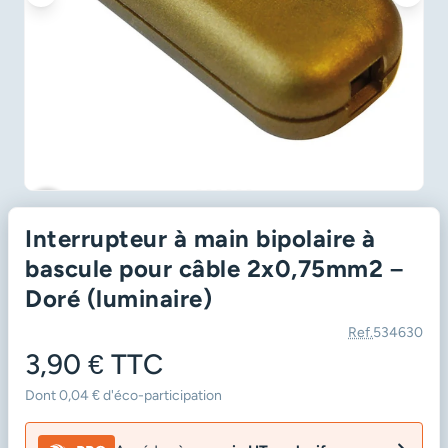
favorite_border
Interrupteur à main bipolaire à
bascule pour câble 2x0,75mm2 –
Doré (luminaire)
Ref.
534630
3,90 €
TTC
Dont 0,04 € d'éco-participation