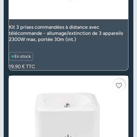
Kit 3 prises commandées à distance avec
télécommande - allumage/extinction de 3 appareils
2300W max, portée 30m (int.)
En stock
Prix
19,90 €
TTC
favorite_border