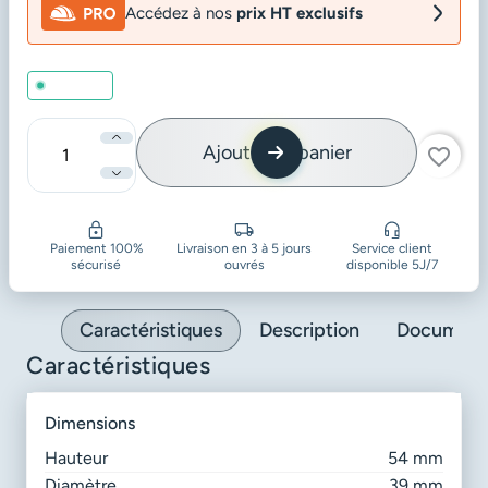
Accédez à nos
prix HT exclusifs
En stock
Ajouter au panier
favorite_border
Quantité
Paiement 100%
Livraison en 3 à 5 jours
Service client
sécurisé
ouvrés
disponible 5J/7
Caractéristiques
Description
Document
Caractéristiques
dimensions
Hauteur
54 mm
Diamètre
39 mm