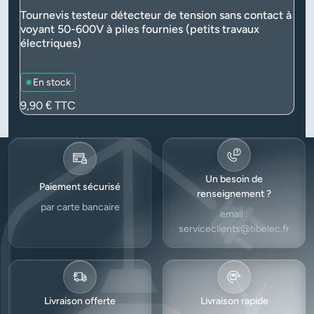
Tournevis testeur détecteur de tension sans contact à
voyant 50-600V à piles fournies (petits travaux
électriques)
En stock
Prix
9,90 €
TTC
Un besoin de
Paiement sécurisé
renseignement ?
par carte bancaire
email :
serviceclients@tibelec.fr
Livraison offerte
Livraison rapide