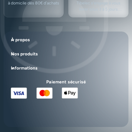
à domicile dès 80€ d’achats
Tibelec s'engage à vous
livrer sous 3 à 5 jours
ouvrés.
À propos
Nos produits
Informations
Paiement sécurisé