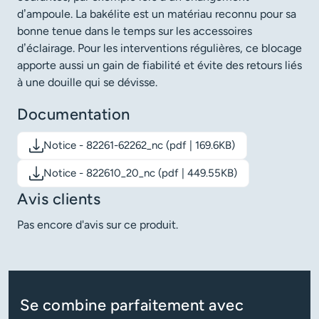
d’ampoule. La bakélite est un matériau reconnu pour sa
bonne tenue dans le temps sur les accessoires
d’éclairage. Pour les interventions régulières, ce blocage
apporte aussi un gain de fiabilité et évite des retours liés
à une douille qui se dévisse.
Documentation
Notice - 82261-62262_nc (pdf | 169.6KB)
Télécharger le document: Notice - 82261-62262_nc
Notice - 822610_20_nc (pdf | 449.55KB)
Télécharger le document: Notice - 822610_20_nc
Avis clients
Pas encore d'avis sur ce produit.
Se combine parfaitement avec