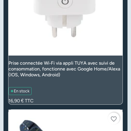
Prise connectée Wi‑Fi via appli TUYA avec suivi de
consommation, fonctionne avec Google Home/Alexa
(IOS, Windows, Android)
En stock
Prix
16,90 €
TTC
favorite_border