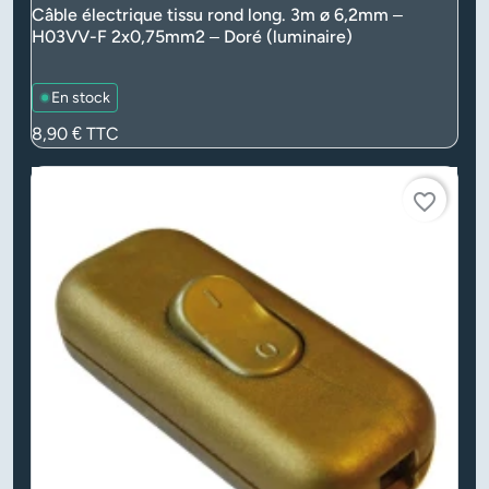
Câble électrique tissu rond long. 3m ø 6,2mm –
H03VV-F 2x0,75mm2 – Doré (luminaire)
En stock
Prix
8,90 €
TTC
favorite_border