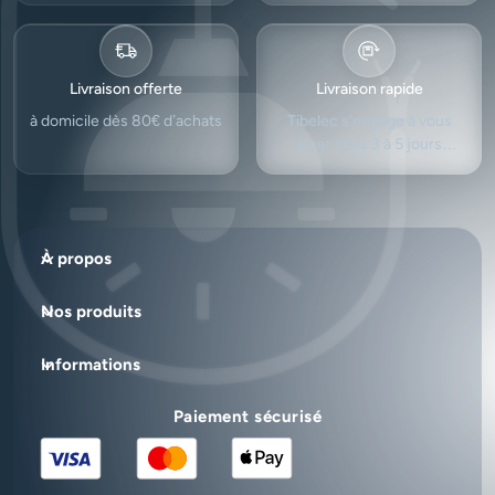
Livraison offerte
Livraison rapide
à domicile dès 80€ d’achats
Tibelec s'engage à vous
livrer sous 3 à 5 jours
ouvrés.
À propos
Nos produits
Informations
Paiement sécurisé