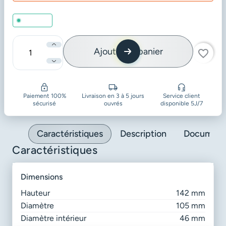
En stock
Ajouter au panier
favorite_border
Quantité
Paiement 100%
Livraison en 3 à 5 jours
Service client
sécurisé
ouvrés
disponible 5J/7
Caractéristiques
Description
Document
Caractéristiques
dimensions
Hauteur
142 mm
Diamètre
105 mm
Diamètre intérieur
46 mm