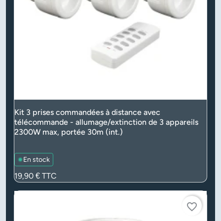
Kit 3 prises commandées à distance avec
télécommande - allumage/extinction de 3 appareils
2300W max, portée 30m (int.)
En stock
Prix
19,90 €
TTC
favorite_border