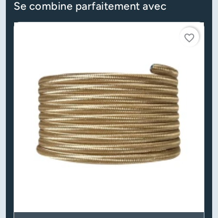
Se combine parfaitement avec
favorite_border