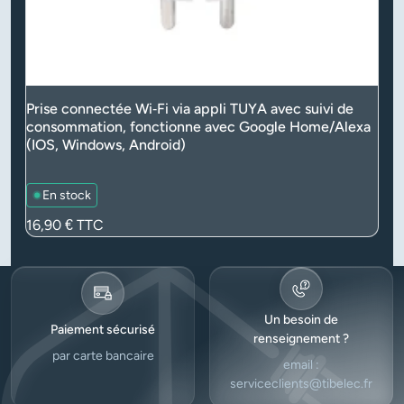
Prise connectée Wi‑Fi via appli TUYA avec suivi de
consommation, fonctionne avec Google Home/Alexa
(IOS, Windows, Android)
En stock
Prix
16,90 €
TTC
Un besoin de
Paiement sécurisé
renseignement ?
par carte bancaire
email :
serviceclients@tibelec.fr