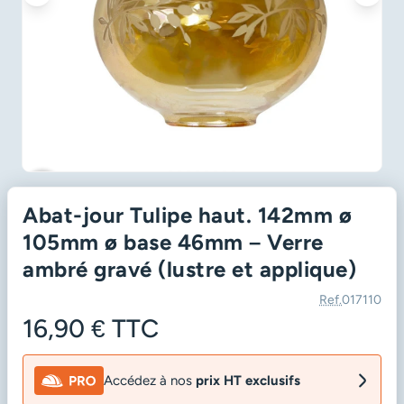
favorite_border
Abat-jour Tulipe haut. 142mm ø
105mm ø base 46mm – Verre
ambré gravé (lustre et applique)
Ref.
017110
16,90 €
TTC
Accédez à nos
prix HT exclusifs