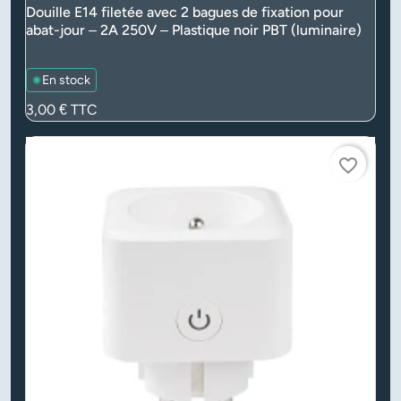
Douille E14 filetée avec 2 bagues de fixation pour
abat-jour – 2A 250V – Plastique noir PBT (luminaire)
En stock
Prix
3,00 €
TTC
favorite_border