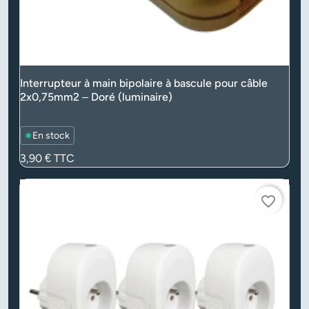
Interrupteur à main bipolaire à bascule pour câble
2x0,75mm2 – Doré (luminaire)
En stock
Prix
3,90 €
TTC
favorite_border