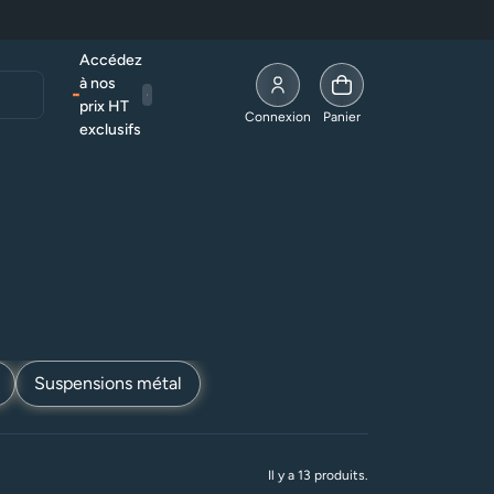
Accédez
à nos
prix HT
Allez à la page compte
Connexion
Panier
exclusifs
spensions
Suspensions métal
Il y a 13 produits.