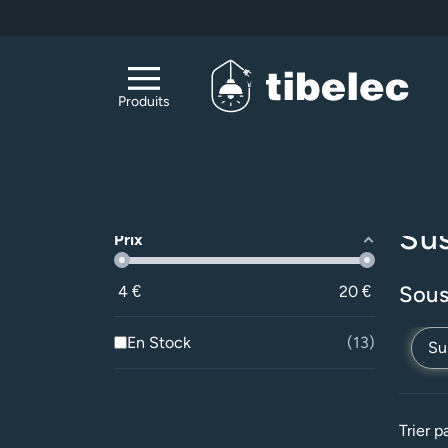
Aller au contenu principal
Produits
Acc
Filtrer
Su
Prix
Sous
4
€
20
€
En Stock
13
Su
Trier pa