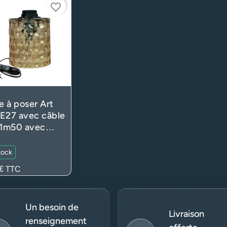
favorite_border
 à poser Art
E27 avec câble
 1m50 avec
rupteur et fiche
es – Verre
tock
lucide ambré
€
TTC
naire)
Un besoin de
Livraison
renseignement