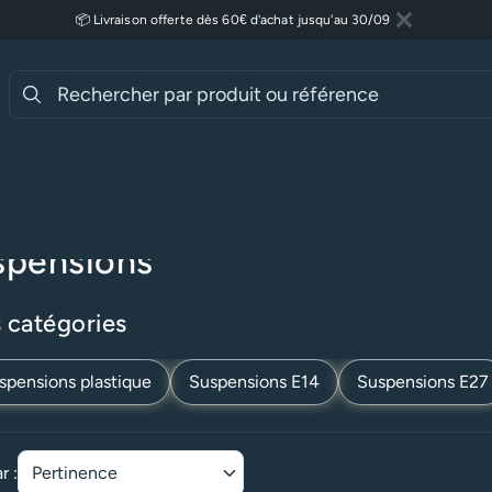
📦 Livraison offerte dès 60€ d'achat jusqu'au 30/09
Fermer
Lire plus
ueil
Accessoires Luminaires & DIY
Accessoires Luminaires
Su
spensions
 catégories
spensions plastique
Suspensions E14
Suspensions E27
r :