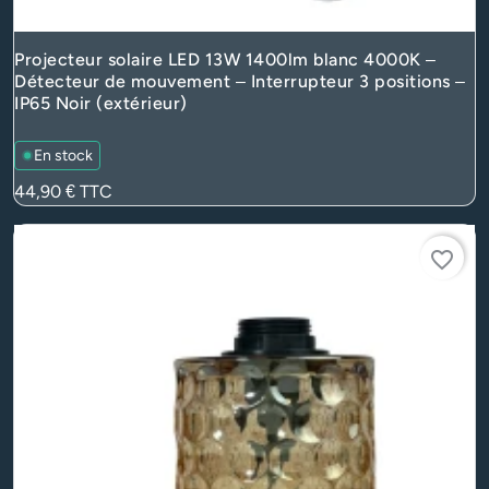
Projecteur solaire LED 13W 1400lm blanc 4000K –
Détecteur de mouvement – Interrupteur 3 positions –
IP65 Noir (extérieur)
En stock
Prix
44,90 €
TTC
favorite_border