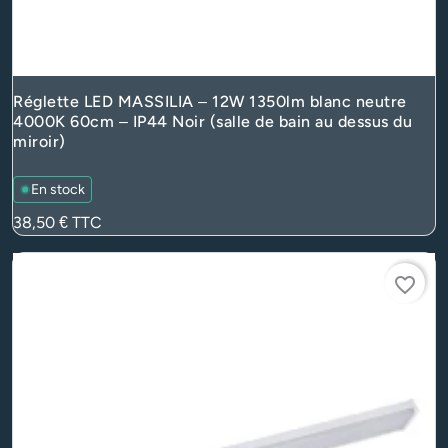
Réglette LED MASSILIA – 12W 1350lm blanc neutre
4000K 60cm – IP44 Noir (salle de bain au dessus du
miroir)
En stock
Prix
38,50 €
TTC
favorite_border