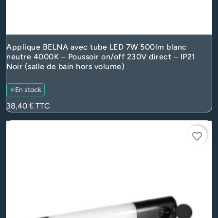
Applique BELNA avec tube LED 7W 500lm blanc
neutre 4000K – Poussoir on/off 230V direct – IP21
Noir (salle de bain hors volume)
En stock
Prix
38,40 €
TTC
favorite_border