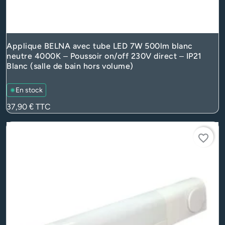
Applique BELNA avec tube LED 7W 500lm blanc
neutre 4000K – Poussoir on/off 230V direct – IP21
Blanc (salle de bain hors volume)
En stock
Prix
37,90 €
TTC
favorite_border