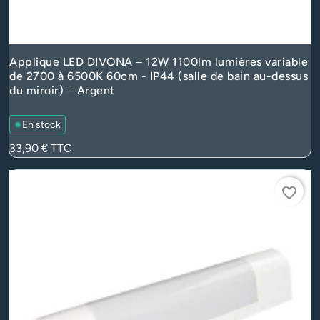
Applique LED DIVONA – 12W 1100lm lumières variable
de 2700 à 6500K 60cm - IP44 (salle de bain au-dessus
du miroir) – Argent
En stock
Prix
33,90 €
TTC
favorite_border