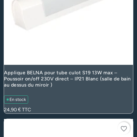
Applique BELNA pour tube culot S19 13W max –
Poussoir on/off 230V direct – IP21 Blanc (salle de bain
au dessus du miroir )
En stock
Prix
24,90 €
TTC
favorite_border