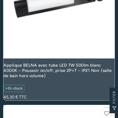
Applique BELNA avec tube LED 7W 500lm blanc
4000K – Poussoir on/off, prise 2P+T – IP21 Noir (salle
de bain hors volume)
En stock
FILTER
Prix
45,30 €
TTC
favorite_border