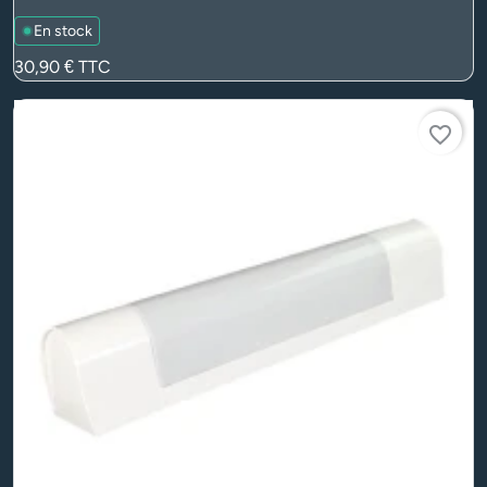
En stock
Prix
30,90 €
TTC
favorite_border