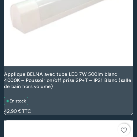
Applique BELNA avec tube LED 7W 500lm blanc
4000K – Poussoir on/off prise 2P+T – IP21 Blanc (salle
de bain hors volume)
En stock
Prix
42,90 €
TTC
favorite_border