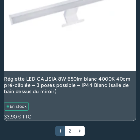
Réglette LED CALISIA 8W 650lm blanc 4000K 40cm
pré-câblée – 3 poses possible – IP44 Blanc (salle de
bain dessus du miroir)
En stock
Prix
33,90 €
TTC
1
2
Suivant