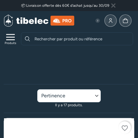
Aller au contenu principal
📦 Livraison offerte dès 60€ d'achat jusqu'au 30/09
Fermer
Lire plus
Allez à la p
Produits
Accueil
Luminaires
Luminaires intérieurs
Réglettes LED
Réglettes salle de bain
Réglettes salle de bain
Il y a 17 produits.
favorite_border