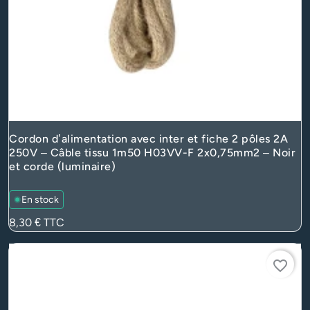
Cordon d’alimentation avec inter et fiche 2 pôles 2A
250V – Câble tissu 1m50 H03VV-F 2x0,75mm2 – Noir
et corde (luminaire)
En stock
Prix
8,30 €
TTC
favorite_border