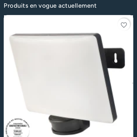
Produits en vogue actuellement
favorite_border