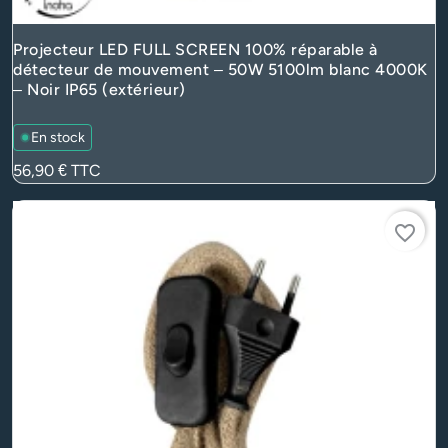
Projecteur LED FULL SCREEN 100% réparable à
détecteur de mouvement – 50W 5100lm blanc 4000K
– Noir IP65 (extérieur)
En stock
Prix
56,90 €
TTC
favorite_border