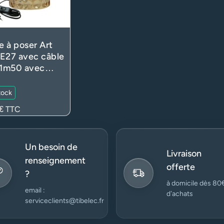
 à poser Art
E27 avec câble
 1m50 avec
rupteur et fiche
es – Verre
tock
lucide ambré
€
TTC
naire)
Un besoin de
Livraison
renseignement
offerte
?
à domicile dès 80
email :
d’achats
serviceclients@tibelec.fr