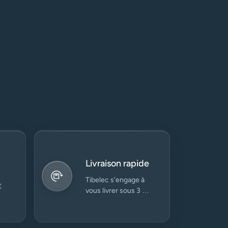
Livraison rapide
Tibelec s'engage à
€
vous livrer sous 3 à
5 jours ouvrés.