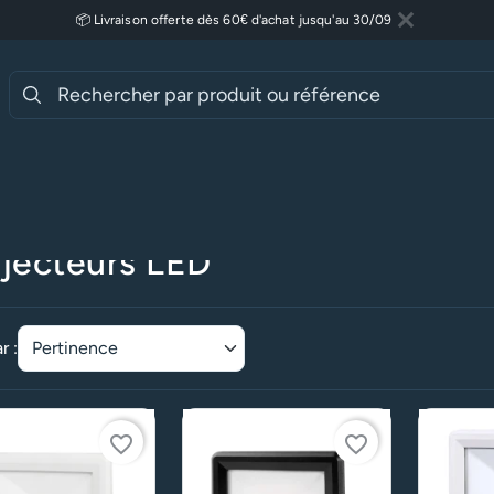
📦 Livraison offerte dès 60€ d'achat jusqu'au 30/09
Fermer
Lire plus
ueil
Luminaires
Luminaires extérieurs
Projecteurs extérieurs
jecteurs LED
r :
favorite_border
favorite_border