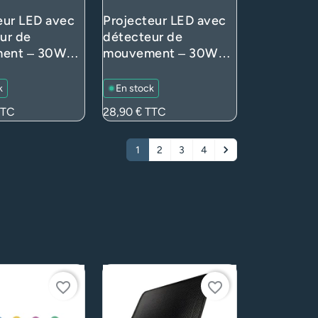
eur LED avec
Projecteur LED avec
ur de
détecteur de
ent – 30W
mouvement – 30W
 blanc 4000K
3300lm blanc 4000K
able,
– Orientable,
k
En stock
eur rapide –
connecteur rapide –
TC
Prix
28,90 €
TTC
nc (extérieur)
IP65 Noir (extérieur)
1
2
3
4
Suivant
favorite_border
favorite_border