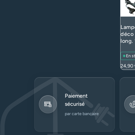
Lampe
déco 
long.
inter
2 pôl
En s
trans
Prix
24,90 
(lumi
Paiement
sécurisé
par carte bancaire