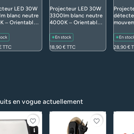
ecteur LED 30W
Projecteur LED 30W
Project
m blanc neutre
3300lm blanc neutre
détecte
 – Orientable,
4000K – Orientable,
mouvem
cteur rapide –
connecteur rapide –
3300lm
Blanc (extérieur)
IP65 Noir (extérieur)
– Orient
tock
En stock
En stoc
connect
€
TTC
Prix
18,90 €
TTC
Prix
28,90 €
T
IP65 Bla
uits en vogue actuellement
favorite_border
favorite_border