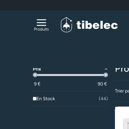
Aller au contenu principal
Produits
Acc
Filtrer
Pro
Prix
9
€
90
€
Trier pa
En Stock
44