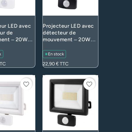
eur LED avec
Projecteur LED avec
ur de
détecteur de
ent – 20W
mouvement – 20W
 blanc 4000K
1880lm blanc 4000K
able,
– Orientable,
k
En stock
eur rapide –
connecteur rapide –
TC
Prix
22,90 €
TTC
nc (extérieur)
IP65 Noir (extérieur)
favorite_border
favorite_border