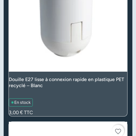
Douille E27 lisse à connexion rapide en plastique PET
recyclé – Blanc
En stock
Prix
3,00 €
TTC
favorite_border