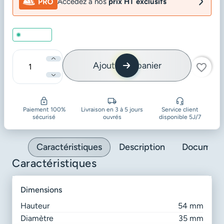
Accédez à nos
prix HT exclusifs
En stock
Ajouter au panier
favorite_border
Quantité
Paiement 100%
Livraison en 3 à 5 jours
Service client
sécurisé
ouvrés
disponible 5J/7
Caractéristiques
Description
Document
Caractéristiques
dimensions
Hauteur
54 mm
Diamètre
35 mm