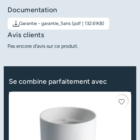
Documentation
Garantie - garantie_5ans (pdf | 132.61KB)
Télécharger le document: Garantie - garantie_5ans
Avis clients
Pas encore d'avis sur ce produit.
Se combine parfaitement avec
favorite_border