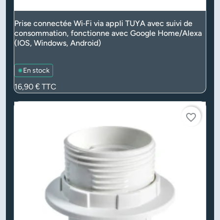
Prise connectée Wi‑Fi via appli TUYA avec suivi de
consommation, fonctionne avec Google Home/Alexa
(IOS, Windows, Android)
En stock
Prix
16,90 €
TTC
favorite_border