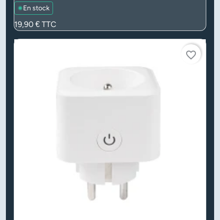
En stock
Prix
19,90 €
TTC
favorite_border