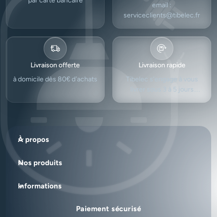
par carte bancaire
email :
serviceclients@tibelec.fr
Livraison offerte
Livraison rapide
à domicile dès 80€ d’achats
Tibelec s'engage à vous
livrer sous 3 à 5 jours
ouvrés.
À propos
Nos produits
Informations
Paiement sécurisé