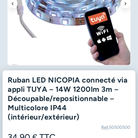
favorite_border
Ruban LED NICOPIA connecté via
appli TUYA – 14W 1200lm 3m –
Découpable/repositionnable –
Multicolore IP44
(intérieur/extérieur)
Ref.
50500500
34,90 €
TTC