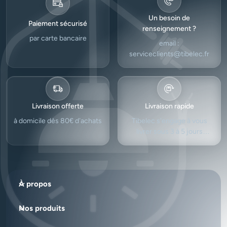
Un besoin de
Paiement sécurisé
renseignement ?
par carte bancaire
email :
serviceclients@tibelec.fr
Livraison offerte
Livraison rapide
à domicile dès 80€ d’achats
Tibelec s'engage à vous
livrer sous 3 à 5 jours
ouvrés.
À propos
Nos produits