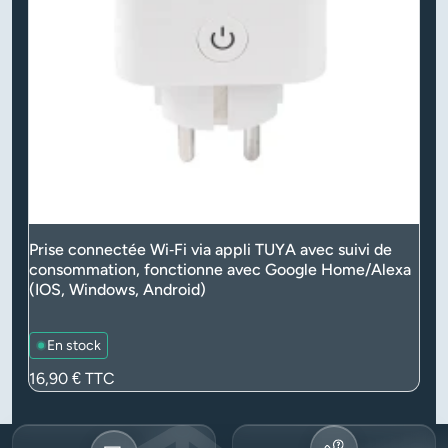
Prise connectée Wi‑Fi via appli TUYA avec suivi de
consommation, fonctionne avec Google Home/Alexa
(IOS, Windows, Android)
En stock
Prix
16,90 €
TTC