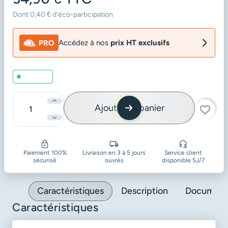
Dont 0,40 € d'éco-participation
Accédez à nos
prix HT exclusifs
En stock
Ajouter au panier
favorite_border
Quantité
Paiement 100%
Livraison en 3 à 5 jours
Service client
sécurisé
ouvrés
disponible 5J/7
Caractéristiques
Description
Document
Caractéristiques