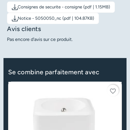
Consignes de securite - consigne (pdf | 1.15MB)
Télécharger le document: Consignes de securite - consigne
Notice - 5050050_nc (pdf | 104.87KB)
Télécharger le document: Notice - 5050050_nc
Avis clients
Pas encore d'avis sur ce produit.
Se combine parfaitement avec
favorite_border