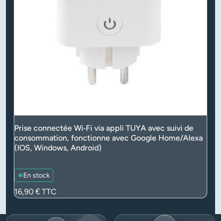
Prise connectée Wi‑Fi via appli TUYA avec suivi de
consommation, fonctionne avec Google Home/Alexa
(IOS, Windows, Android)
En stock
Prix
16,90 €
TTC