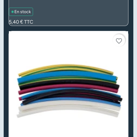
En stock
Prix
5,40 €
TTC
favorite_border