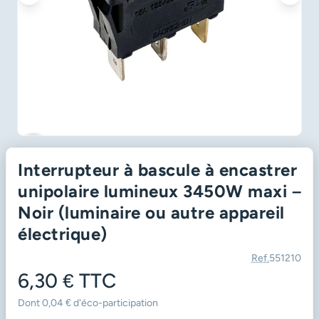
favorite_border
Interrupteur à bascule à encastrer
unipolaire lumineux 3450W maxi –
Noir (luminaire ou autre appareil
électrique)
Ref.
551210
6,30 €
TTC
Dont 0,04 € d'éco-participation