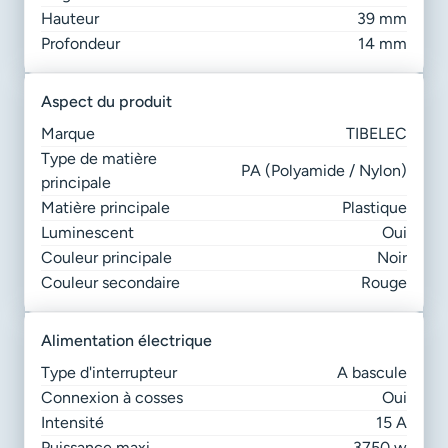
Hauteur
39 mm
Profondeur
14 mm
aspect du produit
Marque
TIBELEC
Type de matière
PA (Polyamide / Nylon)
principale
Matière principale
Plastique
Luminescent
Oui
Couleur principale
Noir
Couleur secondaire
Rouge
alimentation électrique
Type d'interrupteur
A bascule
Connexion à cosses
Oui
Intensité
15 A
Puissance maxi
3750 w