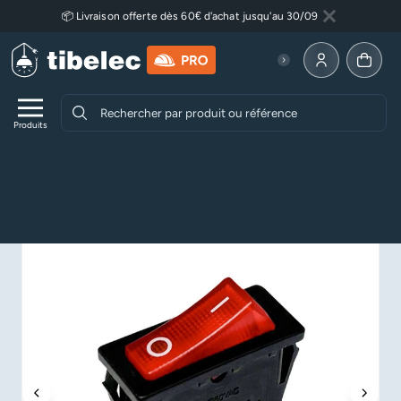
Aller au contenu principal
📦 Livraison offerte dès 60€ d'achat jusqu'au 30/09
Fermer
Lire plus
Allez à la p
Produits
Accueil
Accessoires Luminaires & DIY
Accessoires Luminaires
Interrupteurs
Interrupteur à bascule à encastrer unipolaire lumineux
3450W maxi – Noir (luminaire ou autre appareil électrique)