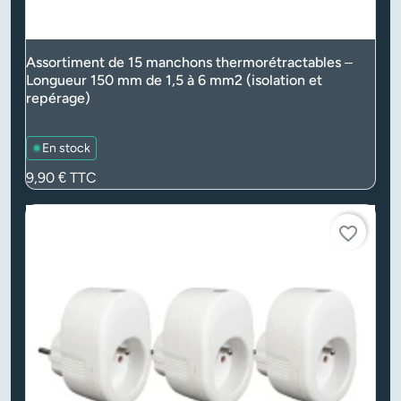
Assortiment de 15 manchons thermorétractables –
Longueur 150 mm de 1,5 à 6 mm2 (isolation et
repérage)
En stock
Prix
9,90 €
TTC
favorite_border