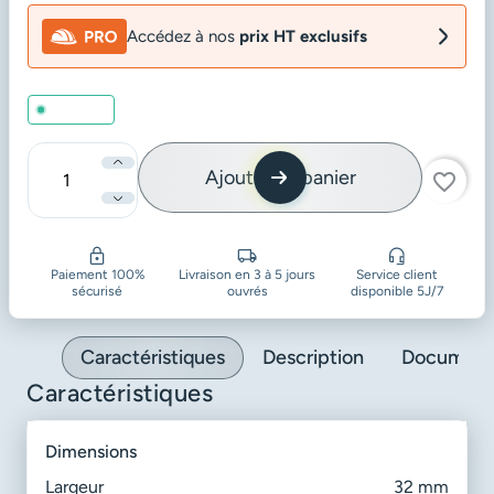
Accédez à nos
prix HT exclusifs
En stock
Ajouter au panier
favorite_border
Quantité
Paiement 100%
Livraison en 3 à 5 jours
Service client
sécurisé
ouvrés
disponible 5J/7
Caractéristiques
Description
Document
Caractéristiques
dimensions
Largeur
32 mm