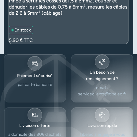
Pince à sertir les cosses de1,5 à 6mm2, couper et
dénuder les câbles de 0,75 à 6mm², mesure les câbles
de 2,6 à 5mm² (câblage)
En stock
Prix
5,90 €
TTC
Un besoin de
Paiement sécurisé
renseignement ?
par carte bancaire
email :
serviceclients@tibelec.fr
Livraison offerte
Livraison rapide
à domicile dès 80€ d’achats
Tibelec s'engage à vous