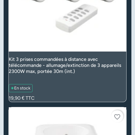
Kit 3 prises commandées à distance avec
télécommande - allumage/extinction de 3 appareils
2300W max, portée 30m (int.)
En stock
Prix
19,90 €
TTC
favorite_border