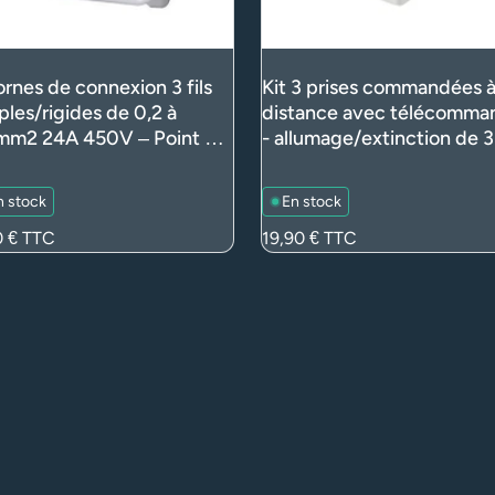
ornes de connexion 3 fils
Kit 3 prises commandées 
ples/rigides de 0,2 à
distance avec télécomma
mm2 24A 450V – Point de
- allumage/extinction de 3
 (boîte de dérivation) – Fil
appareils 2300W max, por
ontable
30m (int.)
n stock
En stock
0 €
TTC
Prix
19,90 €
TTC