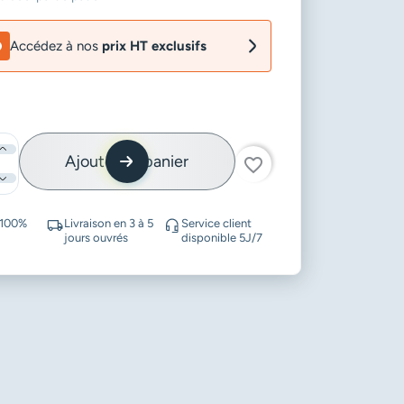
Accédez à nos
prix HT exclusifs
Ajouter au panier
favorite_border
 100%
Livraison en 3 à 5
Service client
jours ouvrés
disponible 5J/7