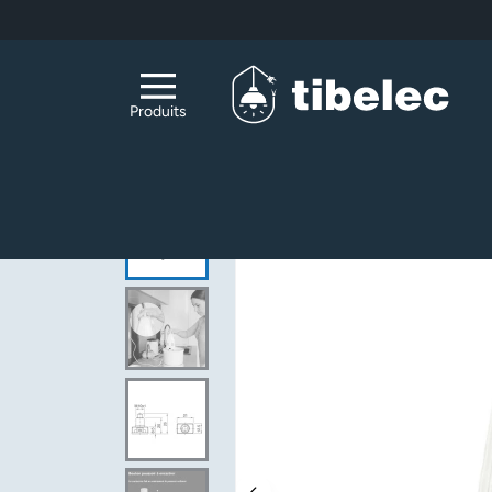
Aller au contenu principal
Produits
Accueil
Accessoires Luminaires & DIY
Acc
Inter poussoir à encastrer 460W maxi, contact par 