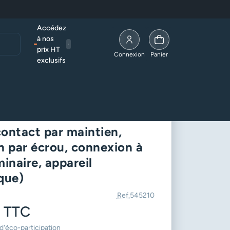
Accédez
à nos
prix HT
Allez à la page compte
Connexion
Panier
exclusifs
que)
poussoir à encastrer 460W
contact par maintien,
on par écrou, connexion à
minaire, appareil
ique)
Ref.
545210
€
TTC
d'éco-participation