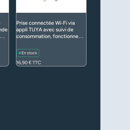
à
Prise connectée Wi‑Fi via
nde
appli TUYA avec suivi de
consommation, fonctionne
tée
avec Google Home/Alexa
(IOS, Windows, Android)
En stock
Prix
16,90 €
TTC