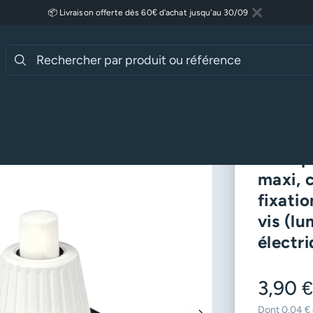
📦 Livraison offerte dès 60€ d'achat jusqu'au 30/09
Fermer
Lire plus
essoires Luminaires
Interrupteurs
maintien, fixation par écrou, connexion à vis (luminaire, appareil électri
Inter 
maxi, 
fixati
vis (lu
électr
3,90 
Dont 0,04 € 