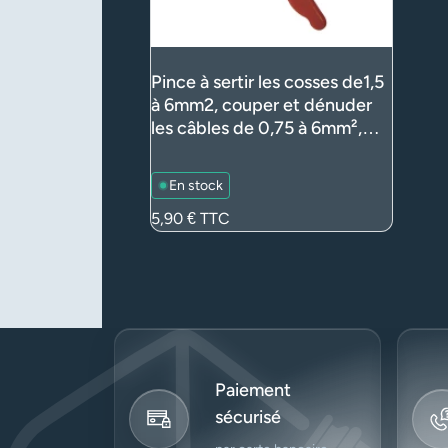
Pince à sertir les cosses de1,5
à 6mm2, couper et dénuder
les câbles de 0,75 à 6mm²,
mesure les câbles de 2,6 à
5mm² (câblage)
En stock
Prix
5,90 €
TTC
Paiement
sécurisé