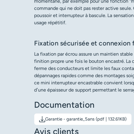
momentané, par exemple pour une fonction “ma
commande qui ne doit pas rester active seule. C
poussoir et interrupteur à bascule. La sensation
usage répétitif.
Fixation sécurisée et connexion 
La fixation par écrou assure un maintien stable
finition propre une fois le bouton encastré. La
ferme des conducteurs et limite les faux conta
dépannages rapides comme des montages soigné
ce mini interrupteur encastrable convient lors
d’une épaisseur de support permettant le serra
Documentation
Garantie - garantie_5ans (pdf | 132.61KB)
Télécharger le document: Garantie - garantie_
Avis clients