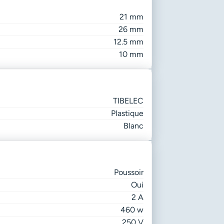
21 mm
26 mm
12.5 mm
10 mm
TIBELEC
Plastique
Blanc
Poussoir
Oui
2 A
460 w
250 V