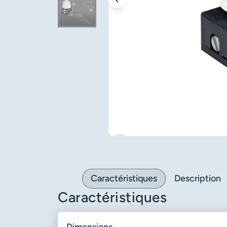
favorite_border
Caractéristiques
Description
Caractéristiques