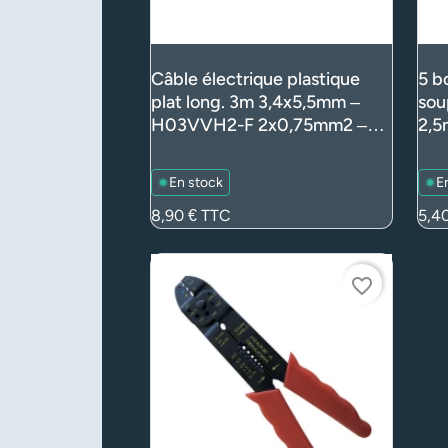
Câble électrique plastique
5 b
plat long. 3m 3,4x5,5mm –
sou
H03VVH2-F 2x0,75mm2 –
2,5
Blanc (luminaire)
test
dém
En stock
E
Prix
8,90 €
TTC
Prix
5,4
favorite_border