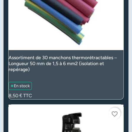
Assortiment de 30 manchons thermorétractables –
Longueur 50 mm de 1,5 à 6 mm2 (isolation et
repérage)
En stock
Prix
8,50 €
TTC
favorite_border