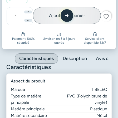
Ajouter au panier
favorite_border
Quantité
Paiement 100%
Livraison en 3 à 5 jours
Service client
sécurisé
ouvrés
disponible 5J/7
Caractéristiques
Description
Avis client
Caractéristiques
aspect du produit
Marque
TIBELEC
Type de matière
PVC (Polychlorure de
principale
vinyle)
Matière principale
Plastique
Matière secondaire
Métal