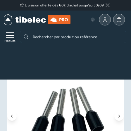
Aller au contenu principal
📦 Livraison offerte dès 60€ d'achat jusqu'au 30/09
Fermer
Lire plus
Allez à la p
Produits
Accueil
Equipement électricité
Lot de 20 embouts de câblage pré-isolés 1,5 mm² – Noir