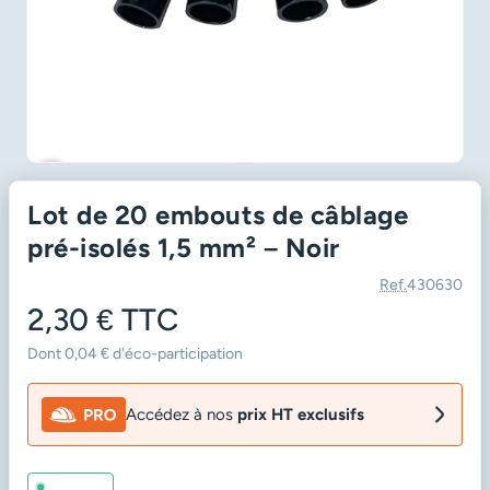
favorite_border
Lot de 20 embouts de câblage
pré-isolés 1,5 mm² – Noir
Ref.
430630
2,30 €
TTC
Dont 0,04 € d'éco-participation
Accédez à nos
prix HT exclusifs
En stock