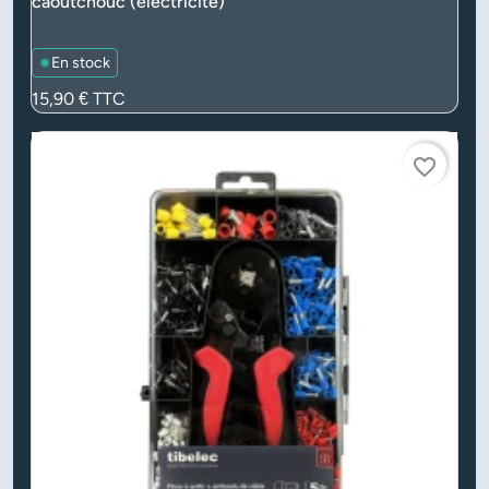
caoutchouc (électricité)
En stock
Prix
15,90 €
TTC
favorite_border