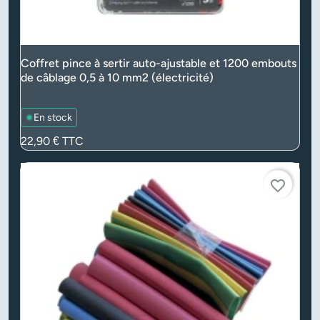
Coffret pince à sertir auto-ajustable et 1200 embouts
de câblage 0,5 à 10 mm2 (électricité)
En stock
Prix
22,90 €
TTC
favorite_border