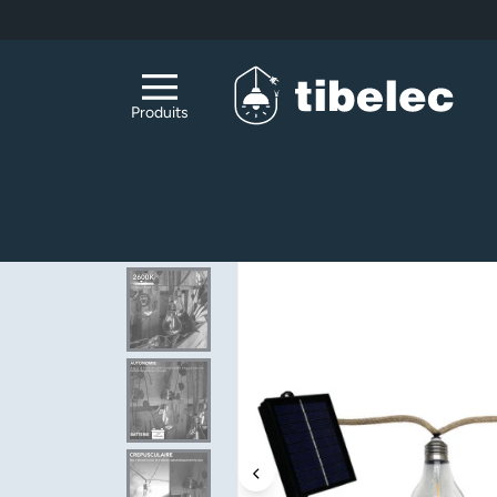
Aller au contenu principal
Produits
Accueil
Luminaires
Guirlande corde solair