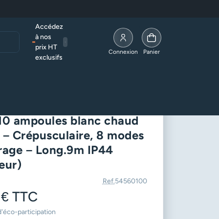
Accédez
à nos
prix HT
Allez à la page compte
Connexion
Panier
exclusifs
éclairage – Long.9m IP44 (extérieur)
nde corde solaire LED
0 ampoules blanc chaud
– Crépusculaire, 8 modes
irage – Long.9m IP44
eur)
Ref.
54560100
 €
TTC
d'éco-participation