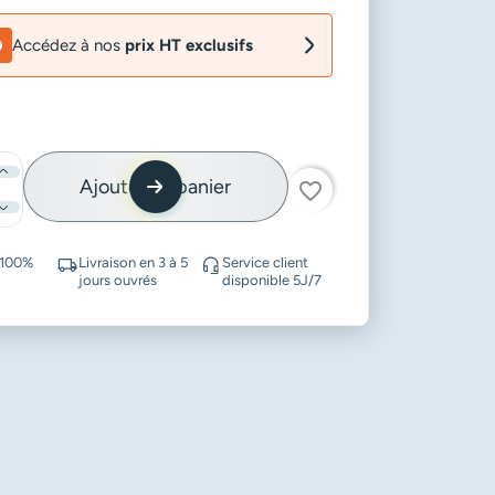
Accédez à nos
prix HT exclusifs
Ajouter au panier
favorite_border
 100%
Livraison en 3 à 5
Service client
jours ouvrés
disponible 5J/7