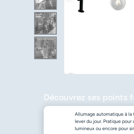
favorite_border
Découvrez ses points f
Allumage automatique à la t
lever du jour. Pratique pour
lumineux ou encore pour si