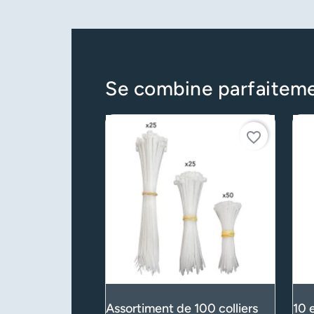
Se combine parfaitem
favorite_border
Assortiment de 100 colliers
10 