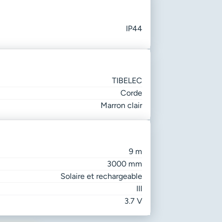
IP44
TIBELEC
Corde
Marron clair
9 m
3000 mm
Solaire et rechargeable
III
3.7 V