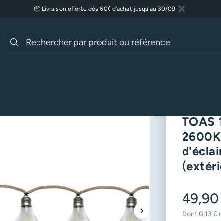
📦 Livraison offerte dès 60€ d'achat jusqu'au 30/09
Fermer
Lire plus
e LED TOAS 10 ampoules blanc chaud 2600K – Crépusculaire, 8 modes d'
Guirla
TOAS 1
2600K 
d'écla
(extéri
49,90
Dont 0,13 € 