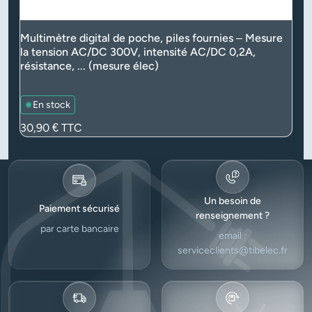
Multimètre digital de poche, piles fournies – Mesure
la tension AC/DC 300V, intensité AC/DC 0,2A,
résistance, ... (mesure élec)
En stock
Prix
30,90 €
TTC
Un besoin de
Paiement sécurisé
renseignement ?
par carte bancaire
email :
serviceclients@tibelec.fr