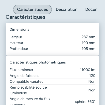
Caractéristiques
Description
Document
Caractéristiques
dimensions
Largeur
237 mm
Hauteur
190 mm
Profondeur
105 mm
caractéristiques photométriques
Flux lumineux
11000 lm
Angle de faisceau
120
Compatible variateur
Non
Remplaçabilité source
Non
lumineuse
Angle de mesure du flux
sphère 360°
lumineux