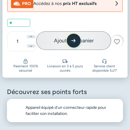
Accédez à nos
prix HT exclusifs
En stock
Ajouter au panier
favorite_border
Quantité
Paiement 100%
Livraison en 3 à 5 jours
Service client
sécurisé
ouvrés
disponible 5J/7
Découvrez ses points forts
Appareil équipé d’un connecteur rapide pour
faciliter son installation.