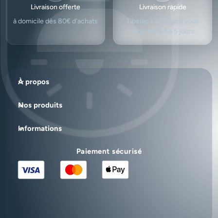
Livraison offerte
Livraison rapide
à domicile dès 80€ d’achats
Tibelec s'engage à vous
livrer sous 3 à 5 jours
ouvrés.
À propos
Nos produits
Informations
Paiement sécurisé