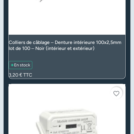
Colliers de câblage – Denture intérieure 100x2,5mm
lot de 100 – Noir (intérieur et extérieur)
En stock
Prix
3,20 €
TTC
favorite_border