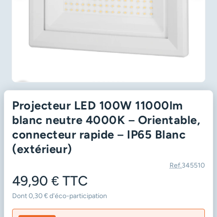
favorite_border
Projecteur LED 100W 11000lm
blanc neutre 4000K – Orientable,
connecteur rapide – IP65 Blanc
(extérieur)
Ref.
345510
49,90 €
TTC
Dont 0,30 € d'éco-participation