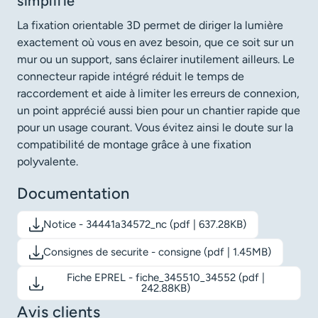
simplifié
La fixation orientable 3D permet de diriger la lumière
exactement où vous en avez besoin, que ce soit sur un
mur ou un support, sans éclairer inutilement ailleurs. Le
connecteur rapide intégré réduit le temps de
raccordement et aide à limiter les erreurs de connexion,
un point apprécié aussi bien pour un chantier rapide que
pour un usage courant. Vous évitez ainsi le doute sur la
compatibilité de montage grâce à une fixation
polyvalente.
Documentation
Notice - 34441a34572_nc (pdf | 637.28KB)
Télécharger le document: Notice - 34441a34572_nc
Consignes de securite - consigne (pdf | 1.45MB)
Télécharger le document: Consignes de securite - consigne
Fiche EPREL - fiche_345510_34552 (pdf |
Télécharger le document: Fiche EPREL - fiche_345510_3455
242.88KB)
Avis clients