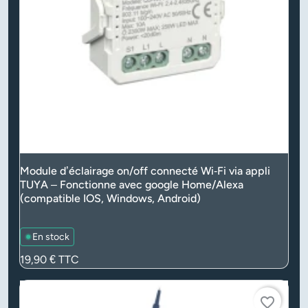
Module d’éclairage on/off connecté Wi‑Fi via appli
TUYA – Fonctionne avec google Home/Alexa
(compatible IOS, Windows, Android)
En stock
Prix
19,90 €
TTC
favorite_border