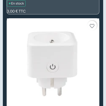
En stock
Prix
3,00 €
TTC
favorite_border