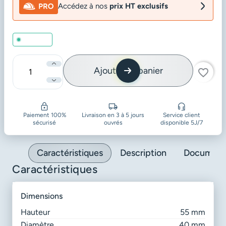
Accédez à nos
prix HT exclusifs
En stock
Ajouter au panier
favorite_border
Quantité
Paiement 100%
Livraison en 3 à 5 jours
Service client
sécurisé
ouvrés
disponible 5J/7
Caractéristiques
Description
Document
Caractéristiques
dimensions
Hauteur
55 mm
Diamètre
40 mm