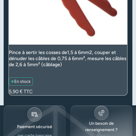
Pince à sertir les cosses de1,5 à 6mm2, couper et
dénuder les câbles de 0,75 à 6mm², mesure les câbles
de 2,6 à 5mm² (câblage)
En stock
Prix
5,90 €
TTC
Un besoin de
Paiement sécurisé
renseignement ?
par carte bancaire