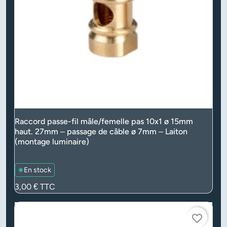
Raccord passe-fil mâle/femelle pas 10x1 ø 15mm
haut. 27mm – passage de câble ø 7mm – Laiton
(montage luminaire)
En stock
Prix
3,00 €
TTC
favorite_border