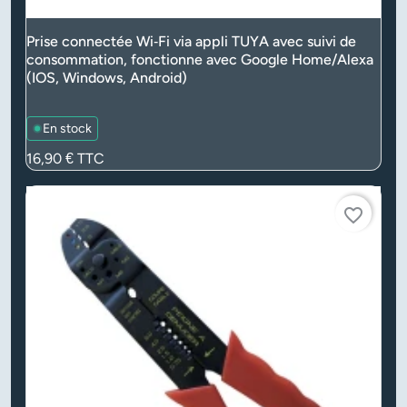
Prise connectée Wi‑Fi via appli TUYA avec suivi de
consommation, fonctionne avec Google Home/Alexa
(IOS, Windows, Android)
En stock
Prix
16,90 €
TTC
favorite_border