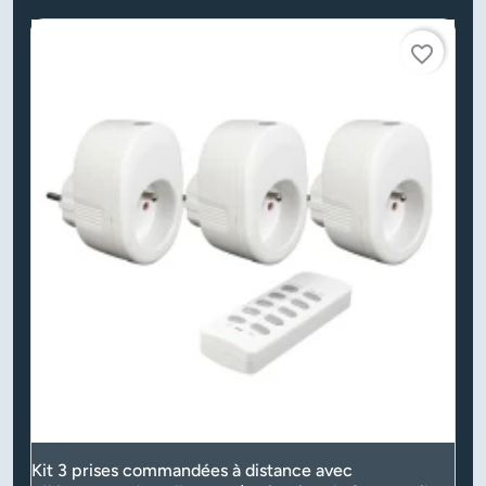
favorite_border
Kit 3 prises commandées à distance avec