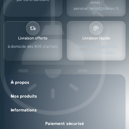
email :
serviceclients@tibelec.fr
Livraison offerte
Livraison rapide
à domicile dès 80€ d’achats
Tibelec s'engage à vous
livrer sous 3 à 5 jours
ouvrés.
À propos
Nos produits
Informations
Paiement sécurisé