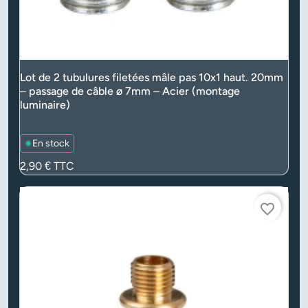
Lot de 2 tubulures filetées mâle pas 10x1 haut. 20mm
– passage de câble ø 7mm – Acier (montage
luminaire)
En stock
Prix
2,90 €
TTC
favorite_border