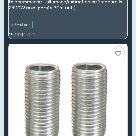
télécommande - allumage/extinction de 3 appareils
2300W max, portée 30m (int.)
En stock
Prix
19,90 €
TTC
favorite_border