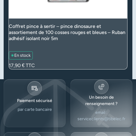
Coffret pince à sertir – pince dinosaure et
assortiement de 100 cosses rouges et bleues – Ruban
adhésif isolant noir 5m
En stock
Prix
17,90 €
TTC
Un besoin de
Paiement sécurisé
renseignement ?
par carte bancaire
email :
serviceclients@tibelec.fr