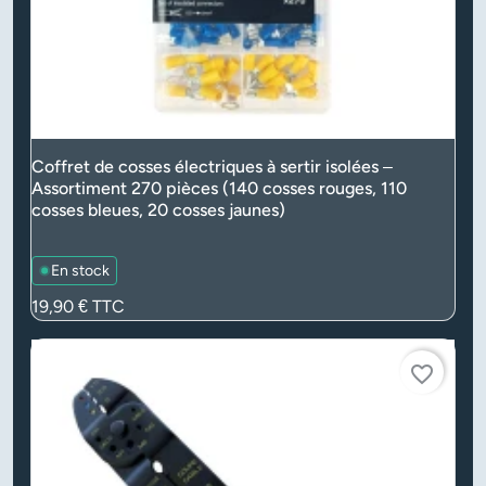
Coffret de cosses électriques à sertir isolées –
Assortiment 270 pièces (140 cosses rouges, 110
cosses bleues, 20 cosses jaunes)
En stock
Prix
19,90 €
TTC
favorite_border