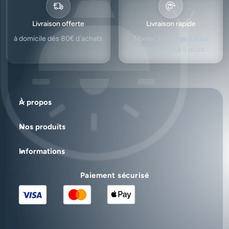
Livraison offerte
Livraison rapide
à domicile dès 80€ d’achats
Tibelec s'engage à vous
livrer sous 3 à 5 jours
ouvrés.
À propos
Nos produits
Informations
Paiement sécurisé