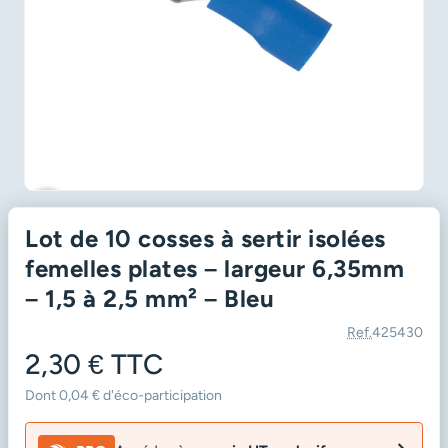
favorite_border
Lot de 10 cosses à sertir isolées
femelles plates – largeur 6,35mm
– 1,5 à 2,5 mm² – Bleu
Ref.
425430
2,30 €
TTC
Dont 0,04 € d'éco-participation