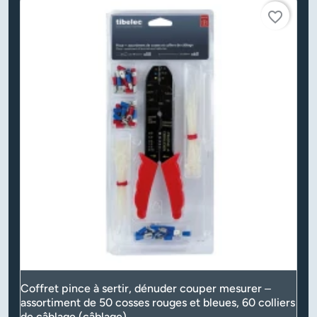
favorite_border
Coffret pince à sertir, dénuder couper mesurer –
assortiment de 50 cosses rouges et bleues, 60 colliers
de câblage (câblage)