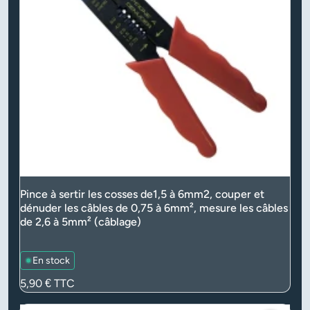
Pince à sertir les cosses de1,5 à 6mm2, couper et
dénuder les câbles de 0,75 à 6mm², mesure les câbles
de 2,6 à 5mm² (câblage)
En stock
Prix
5,90 €
TTC