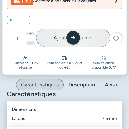
Accédez à nos
prix HT exclusifs
En stock
Ajouter au panier
favorite_border
Quantité
Paiement 100%
Livraison en 3 à 5 jours
Service client
sécurisé
ouvrés
disponible 5J/7
Caractéristiques
Description
Avis client
Caractéristiques
dimensions
Largeur
7.5 mm