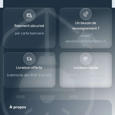
Un besoin de
Paiement sécurisé
renseignement ?
par carte bancaire
email :
serviceclients@tibelec.fr
Livraison offerte
Livraison rapide
à domicile dès 80€ d’achats
Tibelec s'engage à vous
livrer sous 3 à 5 jours
ouvrés.
À propos