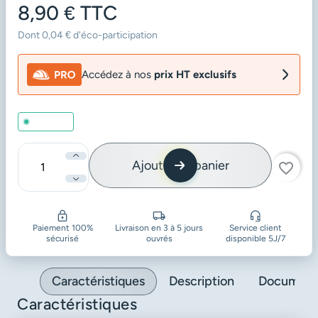
8,90 €
TTC
Dont 0,04 € d'éco-participation
Accédez à nos
prix HT exclusifs
En stock
Ajouter au panier
favorite_border
Quantité
Paiement 100%
Livraison en 3 à 5 jours
Service client
sécurisé
ouvrés
disponible 5J/7
Caractéristiques
Description
Document
Caractéristiques