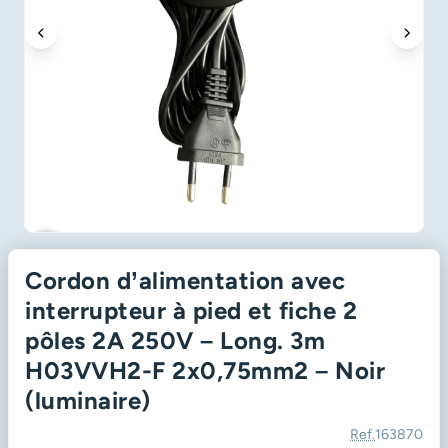
favorite_border
Cordon d’alimentation avec
interrupteur à pied et fiche 2
pôles 2A 250V – Long. 3m
H03VVH2-F 2x0,75mm2 – Noir
(luminaire)
Ref.
163870