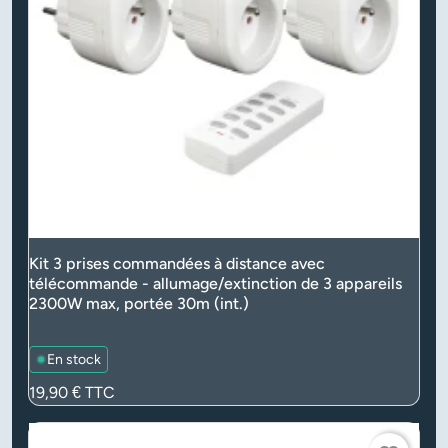
Kit 3 prises commandées à distance avec
télécommande - allumage/extinction de 3 appareils
2300W max, portée 30m (int.)
En stock
Prix
19,90 €
TTC