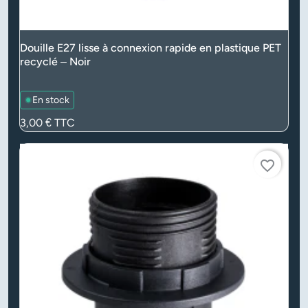
Douille E27 lisse à connexion rapide en plastique PET
recyclé – Noir
En stock
Prix
3,00 €
TTC
favorite_border