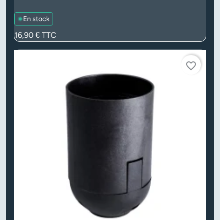
En stock
Prix
16,90 €
TTC
favorite_border