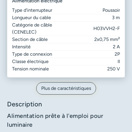
alimentation électrique
Type d'interrupteur
Poussoir
Longueur du cable
3 m
Catégorie de câble
H03VVH2-F
(CENELEC)
Section de câble
2x0,75 mm²
Intensité
2 A
Type de connexion
2P
Classe électrique
II
Tension nominale
250 V
Plus de caractéristiques
Description
Alimentation prête à l’emploi pour
luminaire