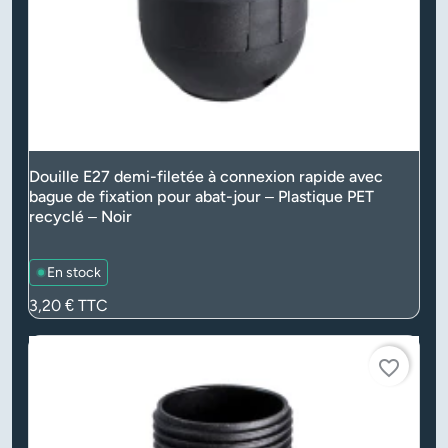
Douille E27 demi-filetée à connexion rapide avec
bague de fixation pour abat-jour – Plastique PET
recyclé – Noir
En stock
Prix
3,20 €
TTC
favorite_border