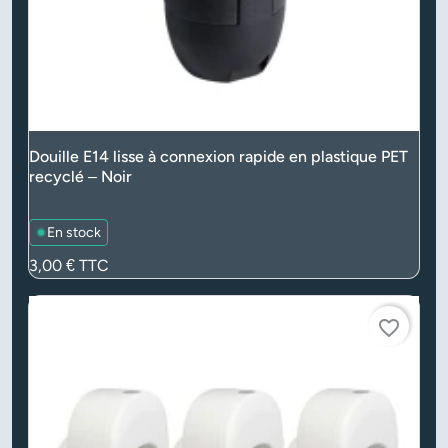
Douille E14 lisse à connexion rapide en plastique PET
recyclé – Noir
En stock
Prix
3,00 €
TTC
favorite_border