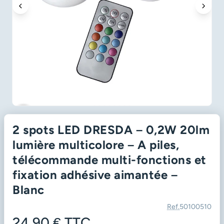
favorite_border
2 spots LED DRESDA – 0,2W 20lm
lumière multicolore – A piles,
télécommande multi-fonctions et
fixation adhésive aimantée –
Blanc
Ref.
50100510
24,90 €
TTC