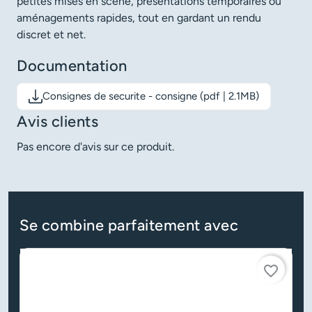
petites mises en scène, présentations temporaires ou
aménagements rapides, tout en gardant un rendu
discret et net.
Documentation
Consignes de securite - consigne (pdf | 2.1MB)
Télécharger le document: Consignes de securite - consigne
Avis clients
Pas encore d'avis sur ce produit.
Se combine parfaitement avec
favorite_border