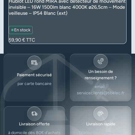
Hublot LED rond MIRA avec détecteur de mouvement
invisible – 16W 1500lm blanc 4000K ø26,5cm – Mode
veilleuse – IP54 Blanc (ext)
En stock
Prix
59,90 €
TTC
Un besoin de
Paiement sécurisé
renseignement ?
par carte bancaire
email :
serviceclients@tibelec.fr
Livraison offerte
Livraison rapide
à domicile dès 80€ d’achats
Tibelec s'engage à vous