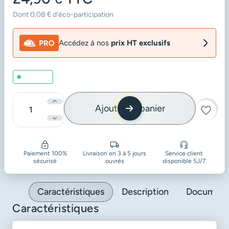
Dont 0,08 € d'éco-participation
Accédez à nos
prix HT exclusifs
En stock
Ajouter au panier
favorite_border
Quantité
Paiement 100%
Livraison en 3 à 5 jours
Service client
sécurisé
ouvrés
disponible 5J/7
Caractéristiques
Description
Document
Caractéristiques