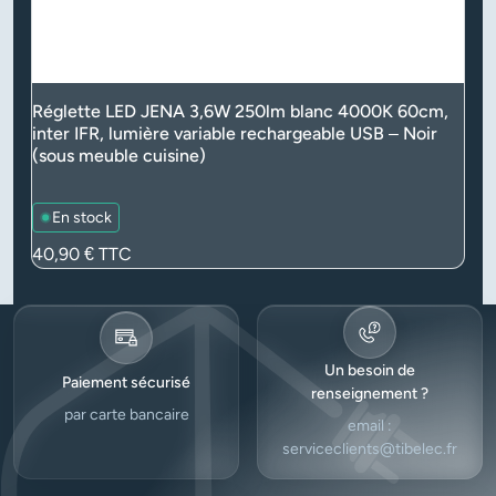
Réglette LED JENA 3,6W 250lm blanc 4000K 60cm,
inter IFR, lumière variable rechargeable USB – Noir
(sous meuble cuisine)
En stock
Prix
40,90 €
TTC
Un besoin de
Paiement sécurisé
renseignement ?
par carte bancaire
email :
serviceclients@tibelec.fr