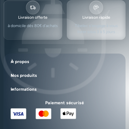
Livraison offerte
Livraison rapide
à domicile dès 80€ d’achats
Tibelec s'engage à vous
livrer sous 3 à 5 jours
ouvrés.
À propos
Nos produits
Informations
Paiement sécurisé