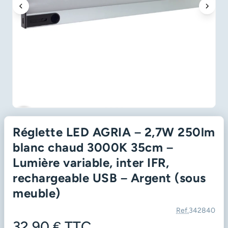
favorite_border
Réglette LED AGRIA – 2,7W 250lm
blanc chaud 3000K 35cm –
Lumière variable, inter IFR,
rechargeable USB – Argent (sous
meuble)
Ref.
342840
32,90 €
TTC