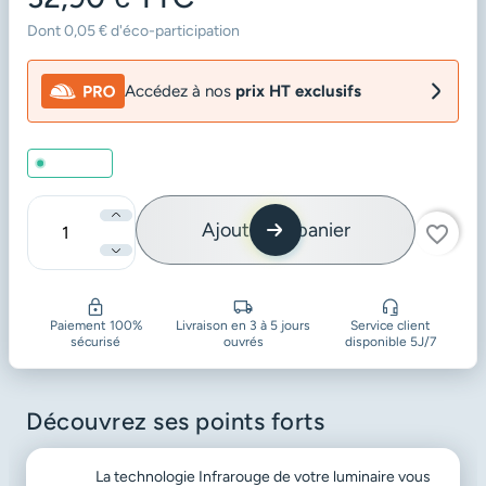
Dont 0,05 € d'éco-participation
Accédez à nos
prix HT exclusifs
En stock
Ajouter au panier
favorite_border
Quantité
Paiement 100%
Livraison en 3 à 5 jours
Service client
sécurisé
ouvrés
disponible 5J/7
Découvrez ses points forts
La technologie Infrarouge de votre luminaire vous