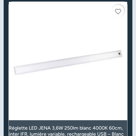
favorite_border
Réglette LED JENA 3,6W 250lm blanc 4000K 60cm,
inter IFR, lumière variable, rechargeable USB – Blanc