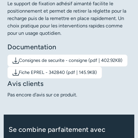
Le support de fixation adhésif aimanté facilite le
positionnement et permet de retirer la réglette pour la
recharge puis de la remettre en place rapidement. Un
choix pratique pour les interventions rapides comme
pour un usage quotidien.
Documentation
Consignes de securite - consigne (pdf | 402.92KB)
Télécharger le document: Consignes de securite - consigne
Fiche EPREL - 342840 (pdf | 145.9KB)
Télécharger le document: Fiche EPREL - 342840
Avis clients
Pas encore d'avis sur ce produit.
Se combine parfaitement avec