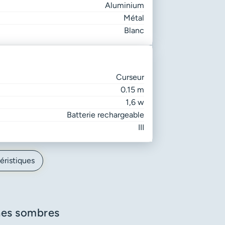
Aluminium
Métal
Blanc
Curseur
0.15 m
1,6 w
Batterie rechargeable
III
éristiques
ones sombres