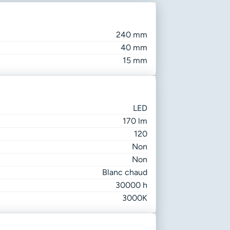
240 mm
40 mm
15 mm
LED
170 lm
120
Non
Non
Blanc chaud
30000 h
3000K