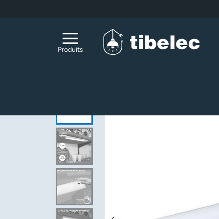
Aller au contenu principal
Produits
Accueil
Luminaires
Luminaires intérieurs
Réglette LED LULA – 1,6W 170lm blanc chaud 3000