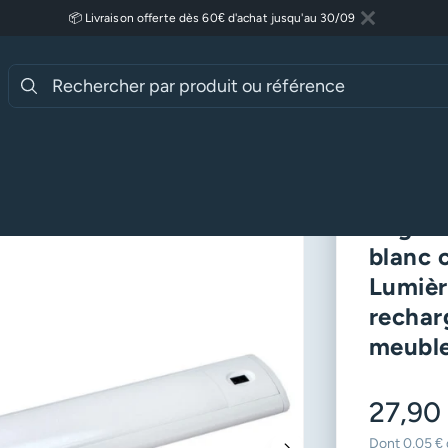
📦 Livraison offerte dès 60€ d'achat jusqu'au 30/09
Fermer
Lire plus
Eclairage autonome
K 24cm – Lumière variable, inter IFR, rechargeable USB – Blanc (sous
Réglet
blanc 
Lumière
rechar
meubl
27,90
Dont 0,05 € 