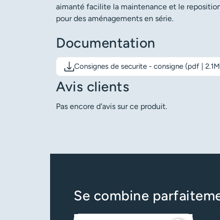
aimanté facilite la maintenance et le repositi
pour des aménagements en série.
Documentation
Consignes de securite - consigne (pdf | 2.1
Télécharger le document: Consignes de securit
Avis clients
Pas encore d'avis sur ce produit.
Se combine parfaitem