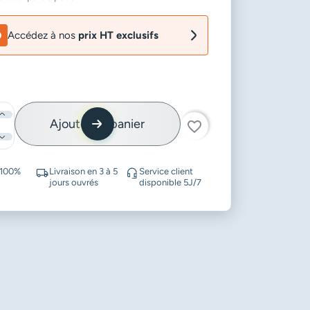
Accédez à nos
prix HT exclusifs
Ajouter au panier
favorite_border
 100%
Livraison en 3 à 5
Service client
jours ouvrés
disponible 5J/7