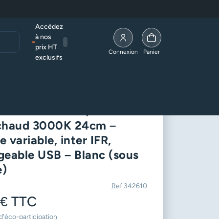
Accédez
à nos
prix HT
Allez à la page compte
Connexion
Panier
exclusifs
 meuble)
te LED LULA – 1,6W 170lm
chaud 3000K 24cm –
 variable, inter IFR,
geable USB – Blanc (sous
e)
Ref.
342610
 €
TTC
d'éco-participation