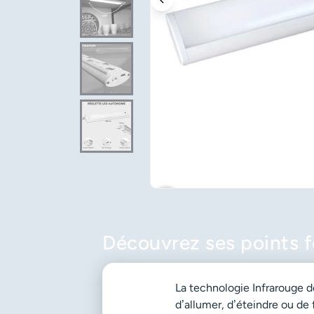
favorite_border
Découvrez ses points f
La technologie Infrarouge d
d’allumer, d’éteindre ou de f