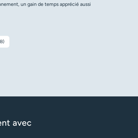
onnement, un gain de temps apprécié aussi
MB)
e - consigne
ent avec