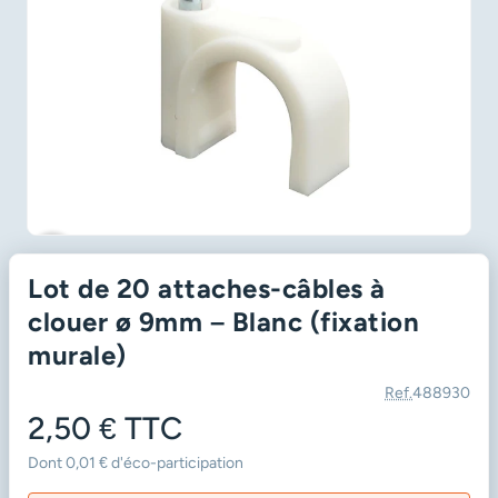
favorite_border
Lot de 20 attaches-câbles à
clouer ø 9mm – Blanc (fixation
murale)
Ref.
488930
2,50 €
TTC
Dont 0,01 € d'éco-participation