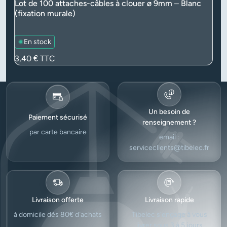
Lot de 100 attaches-câbles à clouer ø 9mm – Blanc
(fixation murale)
En stock
Prix
3,40 €
TTC
Un besoin de
Paiement sécurisé
renseignement ?
par carte bancaire
email :
serviceclients@tibelec.fr
Livraison offerte
Livraison rapide
à domicile dès 80€ d’achats
Tibelec s'engage à vous
livrer sous 3 à 5 jours