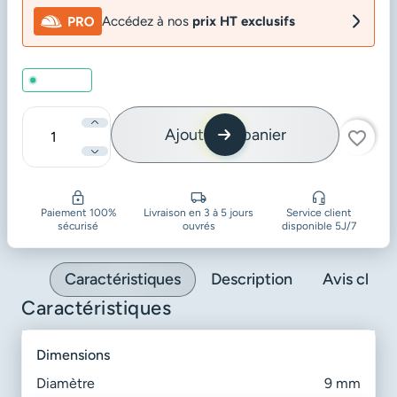
Accédez à nos
prix HT exclusifs
En stock
Ajouter au panier
favorite_border
Quantité
Paiement 100%
Livraison en 3 à 5 jours
Service client
sécurisé
ouvrés
disponible 5J/7
Caractéristiques
Description
Avis client
Caractéristiques
dimensions
Diamètre
9 mm