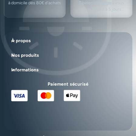
à domicile dès 80€ d’achats
Tibelec s'engage à vous
livrer sous 3 à 5 jours
ouvrés.
À propos
Nos produits
Informations
Paiement sécurisé