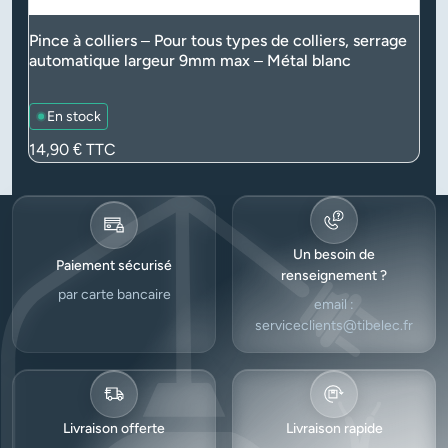
Pince à colliers – Pour tous types de colliers, serrage
automatique largeur 9mm max – Métal blanc
En stock
Prix
14,90 €
TTC
Un besoin de
Paiement sécurisé
renseignement ?
par carte bancaire
email :
serviceclients@tibelec.fr
Livraison offerte
Livraison rapide