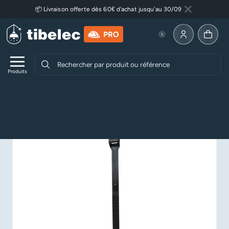
Aller au contenu principal
📦 Livraison offerte dès 60€ d'achat jusqu'au 30/09
Fermer
Lire plus
Allez à la p
Produits
Accueil
Equipement électricité
Accessoires électricité
Attaches & colliers
Colliers de serrage – Lot de 10 à denture extérieure
265x9mm – Noir (intérieur/extérieur)