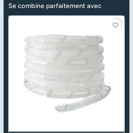
Se combine parfaitement avec
favorite_border