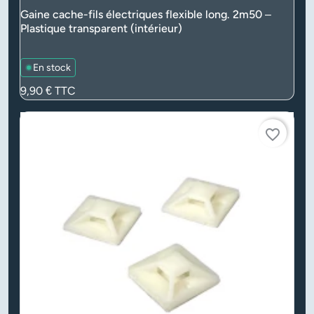
Gaine cache-fils électriques flexible long. 2m50 –
Plastique transparent (intérieur)
En stock
Prix
9,90 €
TTC
favorite_border