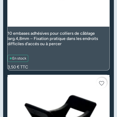
10 embases adhésives pour colliers de câblage
larg.4,8mm – Fixation pratique dans les endroits
difficiles d'accés ou à percer
En stock
Prix
3,50 €
TTC
favorite_border