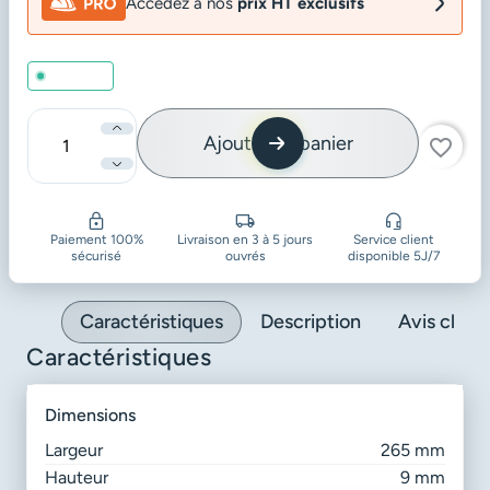
Accédez à nos
prix HT exclusifs
En stock
Ajouter au panier
favorite_border
Quantité
Paiement 100%
Livraison en 3 à 5 jours
Service client
sécurisé
ouvrés
disponible 5J/7
Caractéristiques
Description
Avis client
Caractéristiques
dimensions
Largeur
265 mm
Hauteur
9 mm