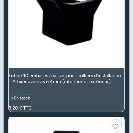
Lot de 10 embases à visser pour colliers d'installation
– A fixer avec vis ø 4mm (intérieur et extérieur)
En stock
Prix
3,20 €
TTC
favorite_border