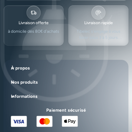
Livraison offerte
Livraison rapide
à domicile dès 80€ d’achats
Tibelec s'engage à vous
livrer sous 3 à 5 jours
ouvrés.
À propos
Nos produits
Informations
Paiement sécurisé