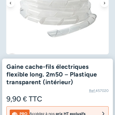
favorite_border
Gaine cache-fils électriques
flexible long. 2m50 – Plastique
transparent (intérieur)
Ref.
457020
9,90 €
TTC
Accédez à nos
prix HT exclusifs