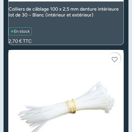
Colliers de câblage 100 x 2,5 mm denture intérieure
lot de 30 – Blanc (intérieur et extérieur)
En stock
Prix
2,70 €
TTC
favorite_border