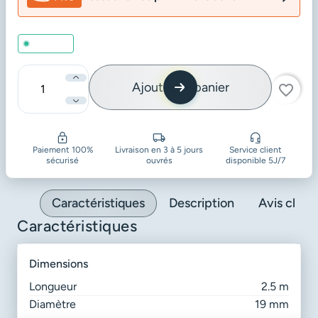
En stock
Ajouter au panier
favorite_border
Quantité
Paiement 100%
Livraison en 3 à 5 jours
Service client
sécurisé
ouvrés
disponible 5J/7
Caractéristiques
Description
Avis client
Caractéristiques
dimensions
Longueur
2.5 m
Diamètre
19 mm