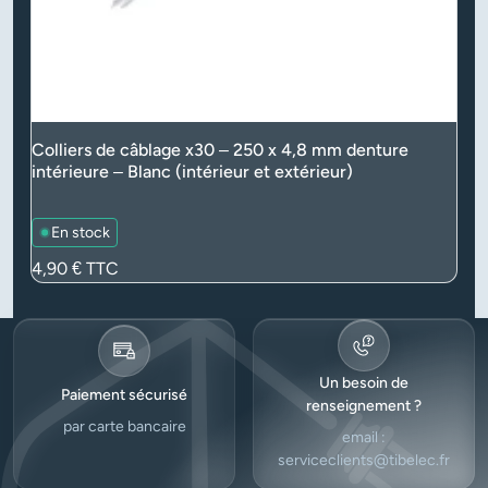
Colliers de câblage x30 – 250 x 4,8 mm denture
intérieure – Blanc (intérieur et extérieur)
En stock
Prix
4,90 €
TTC
Un besoin de
Paiement sécurisé
renseignement ?
par carte bancaire
email :
serviceclients@tibelec.fr