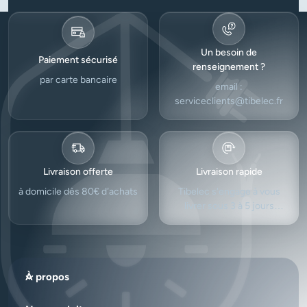
Un besoin de
Paiement sécurisé
renseignement ?
par carte bancaire
email :
serviceclients@tibelec.fr
Livraison offerte
Livraison rapide
à domicile dès 80€ d’achats
Tibelec s'engage à vous
livrer sous 3 à 5 jours
ouvrés.
À propos