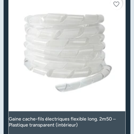
favorite_border
Gaine cache-fils électriques flexible long. 2m50 –
Plastique transparent (intérieur)