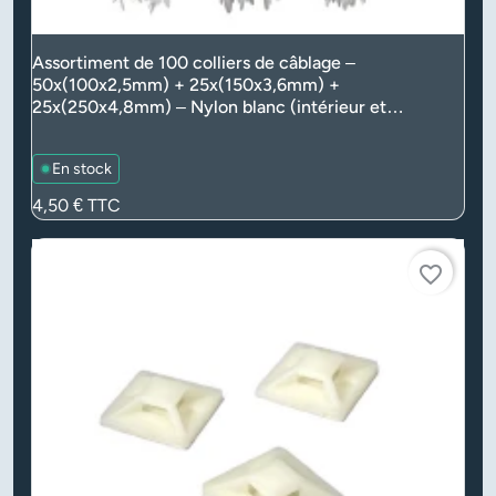
Assortiment de 100 colliers de câblage –
50x(100x2,5mm) + 25x(150x3,6mm) +
25x(250x4,8mm) – Nylon blanc (intérieur et
extérieur)
En stock
Prix
4,50 €
TTC
favorite_border