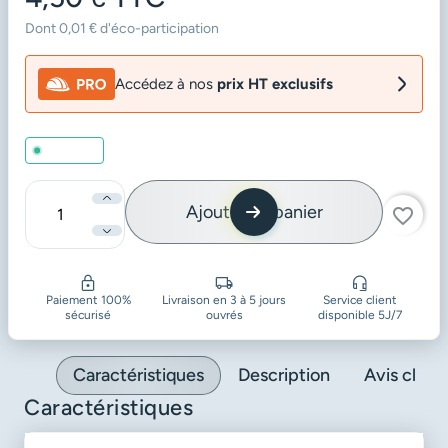
Dont 0,01 € d'éco-participation
Accédez à nos
prix HT exclusifs
En stock
Ajouter au panier
favorite_border
Quantité
Paiement 100%
Livraison en 3 à 5 jours
Service client
sécurisé
ouvrés
disponible 5J/7
Caractéristiques
Description
Avis client
Caractéristiques