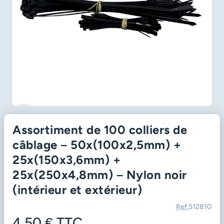
favorite_border
Assortiment de 100 colliers de
câblage – 50x(100x2,5mm) +
25x(150x3,6mm) +
25x(250x4,8mm) – Nylon noir
(intérieur et extérieur)
Ref.
512810
4,50 €
TTC