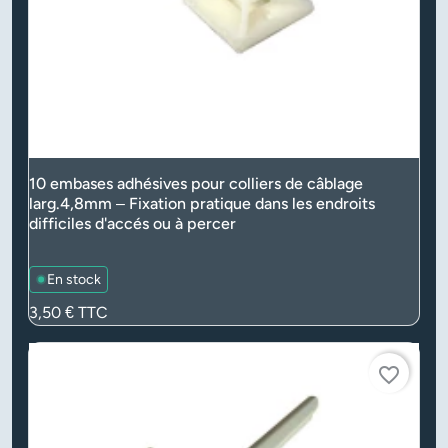
10 embases adhésives pour colliers de câblage
larg.4,8mm – Fixation pratique dans les endroits
difficiles d'accés ou à percer
En stock
Prix
3,50 €
TTC
favorite_border