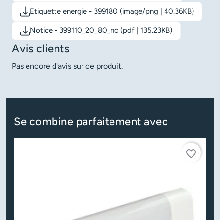
Etiquette energie - 399180 (image/png | 40.36KB)
Télécharger le document: Etiquette energie - 399180
Notice - 399110_20_80_nc (pdf | 135.23KB)
Télécharger le document: Notice - 399110_20_80_nc
Avis clients
Pas encore d'avis sur ce produit.
Se combine parfaitement avec
favorite_border