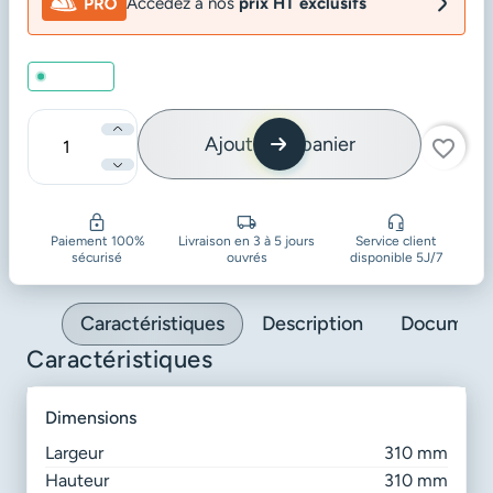
Accédez à nos
prix HT exclusifs
En stock
Ajouter au panier
favorite_border
Quantité
Paiement 100%
Livraison en 3 à 5 jours
Service client
sécurisé
ouvrés
disponible 5J/7
Caractéristiques
Description
Document
Caractéristiques
dimensions
Largeur
310 mm
Hauteur
310 mm