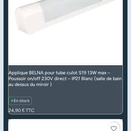
Applique BELNA pour tube culot S19 13W max –
Poussoir on/off 230V direct – IP21 Blanc (salle de bain
au dessus du miroir )
En stock
Prix
24,90 €
TTC
favorite_border