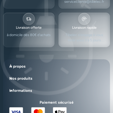
serviceclients@tibelec.fr
Livraison offerte
Livraison rapide
à domicile dès 80€ d’achats
Tibelec s'engage à vous
livrer sous 3 à 5 jours
ouvrés.
À propos
Nos produits
Informations
Paiement sécurisé