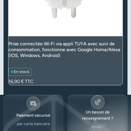
Prise connectée Wi‑Fi via appli TUYA avec suivi de
consommation, fonctionne avec Google Home/Alexa
(IOS, Windows, Android)
En stock
Prix
16,90 €
TTC
Un besoin de
Paiement sécurisé
renseignement ?
par carte bancaire
email :