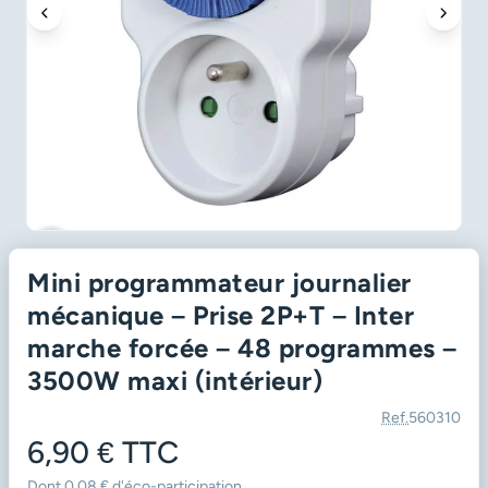
favorite_border
Mini programmateur journalier
mécanique – Prise 2P+T – Inter
marche forcée – 48 programmes –
3500W maxi (intérieur)
Ref.
560310
6,90 €
TTC
Dont 0,08 € d'éco-participation