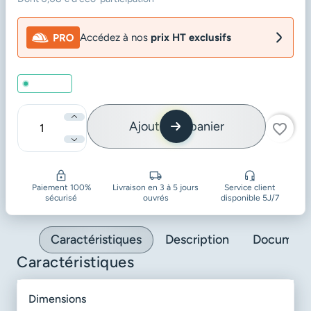
Accédez à nos
prix HT exclusifs
En stock
Ajouter au panier
favorite_border
Quantité
Paiement 100%
Livraison en 3 à 5 jours
Service client
sécurisé
ouvrés
disponible 5J/7
Caractéristiques
Description
Document
Caractéristiques
dimensions