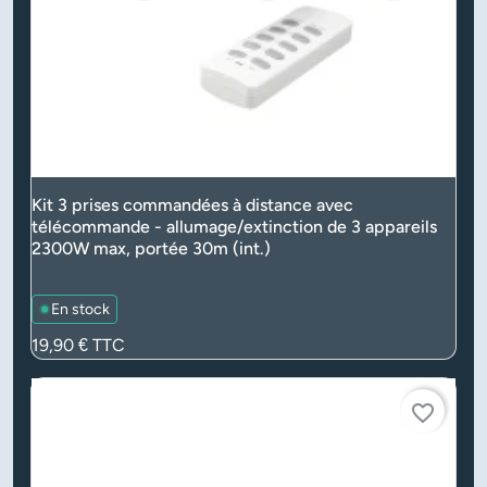
Kit 3 prises commandées à distance avec
télécommande - allumage/extinction de 3 appareils
2300W max, portée 30m (int.)
En stock
Prix
19,90 €
TTC
favorite_border