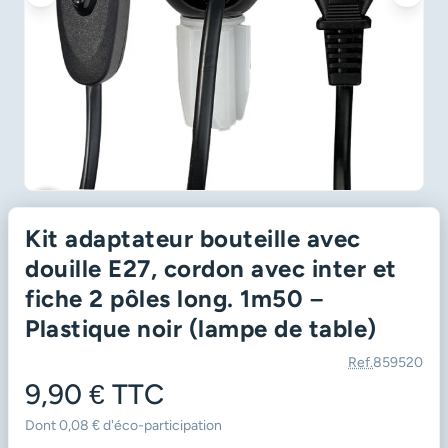
favorite_border
Kit adaptateur bouteille avec
douille E27, cordon avec inter et
fiche 2 pôles long. 1m50 –
Plastique noir (lampe de table)
Ref.
859520
9,90 €
TTC
Dont 0,08 € d'éco-participation