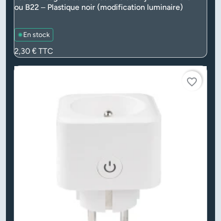
ou B22 – Plastique noir (modification luminaire)
En stock
Prix
2,30 €
TTC
favorite_border