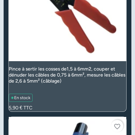
Pince à sertir les cosses de1,5 à 6mm2, couper et
dénuder les câbles de 0,75 à 6mm², mesure les câbles
de 2,6 à 5mm² (câblage)
En stock
Prix
5,90 €
TTC
favorite_border