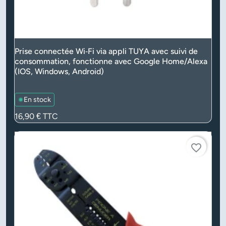
Prise connectée Wi‑Fi via appli TUYA avec suivi de
consommation, fonctionne avec Google Home/Alexa
(IOS, Windows, Android)
En stock
Prix
16,90 €
TTC
favorite_border