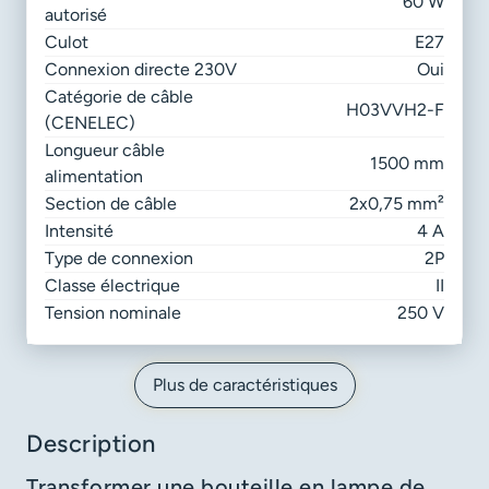
60 W
autorisé
Culot
E27
Connexion directe 230V
Oui
Catégorie de câble
H03VVH2-F
(CENELEC)
Longueur câble
1500 mm
alimentation
Section de câble
2x0,75 mm²
Intensité
4 A
Type de connexion
2P
Classe électrique
II
Tension nominale
250 V
Plus de caractéristiques
Description
Transformer une bouteille en lampe de