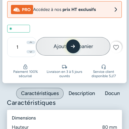
Accédez à nos
prix HT exclusifs
En stock
Ajouter au panier
favorite_border
Quantité
Paiement 100%
Livraison en 3 à 5 jours
Service client
sécurisé
ouvrés
disponible 5J/7
Caractéristiques
Description
Document
Caractéristiques
dimensions
Hauteur
80 mm