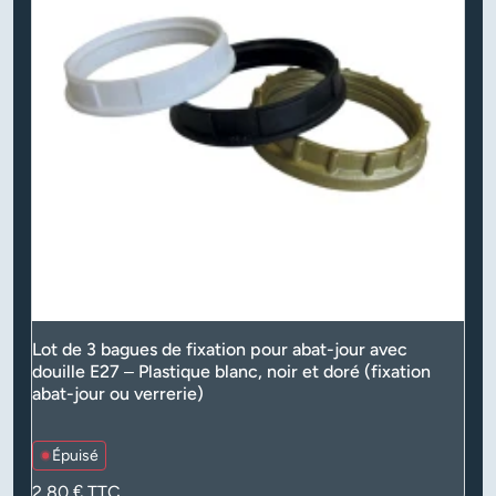
Lot de 3 bagues de fixation pour abat-jour avec
douille E27 – Plastique blanc, noir et doré (fixation
abat-jour ou verrerie)
Épuisé
Prix
2,80 €
TTC