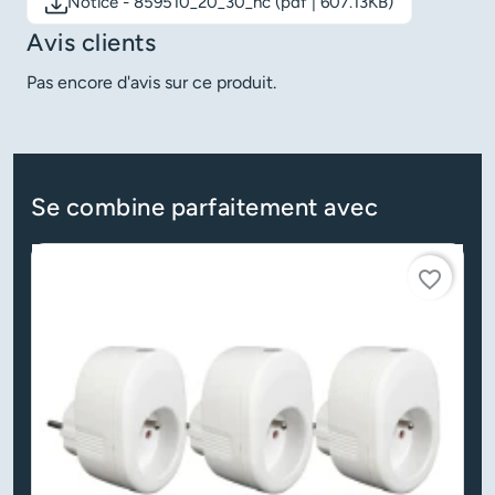
Notice - 859510_20_30_nc (pdf | 607.13KB)
Télécharger le document: Notice - 859510_20_30_nc
Avis clients
Pas encore d'avis sur ce produit.
Se combine parfaitement avec
favorite_border