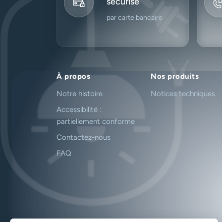
sécurisé
par carte bancaire
À propos
Nos produits
Notre histoire
Notices techniques
Accessibilité :
partiellement conforme
Contactez-nous
FAQ