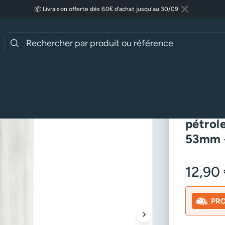
📦 Livraison offerte dès 60€ d'achat jusqu'au 30/09
Fermer
Lire plus
essoires Luminaires
Verre Matador pour lampe à pétrole – Haut. 26
Verre 
pétrol
53mm –
12,90