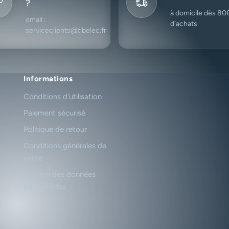
?
à domicile dès 80
email :
d’achats
serviceclients@tibelec.fr
Informations
Conditions d'utilisation
Paiement sécurisé
Politique de retour
Conditions générales de
vente
Gestion des données
personnelles