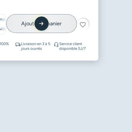
Ajouter au panier
favorite_border
 100%
Livraison en 3 à 5
Service client
jours ouvrés
disponible 5J/7