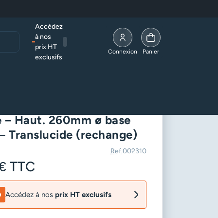
Accédez
à nos
prix HT
Allez à la page compte
Connexion
Panier
exclusifs
0mm ø base 53mm – Translucide (rechange)
Matador pour lampe à
e – Haut. 260mm ø base
 Translucide (rechange)
Ref.
002310
 €
TTC
Accédez à nos
prix HT exclusifs