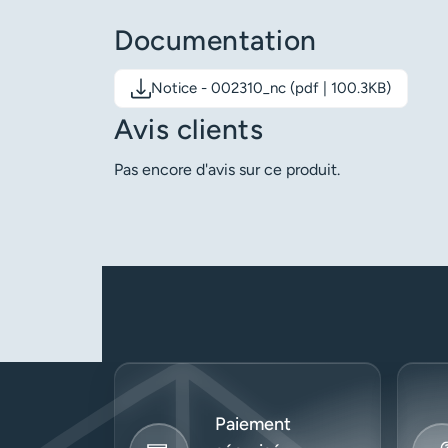
Documentation
Notice - 002310_nc (pdf | 100.3KB)
Télécharger le document: Notice - 002310_nc
Avis clients
Pas encore d'avis sur ce produit.
Paiement