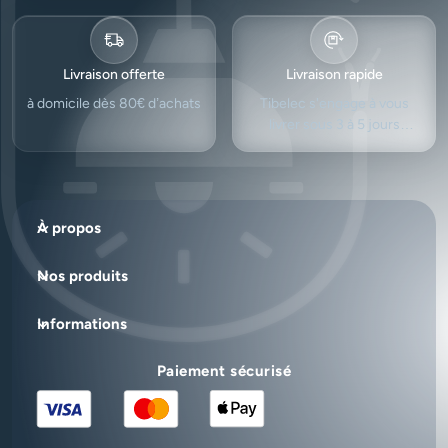
Livraison offerte
Livraison rapide
à domicile dès 80€ d’achats
Tibelec s'engage à vous
livrer sous 3 à 5 jours
ouvrés.
À propos
Nos produits
Informations
Paiement sécurisé