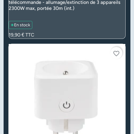
télécommande - allumage/extinction de 3 appareils
2300W max, portée 30m (int.)
En stock
Prix
19,90 €
TTC
favorite_border