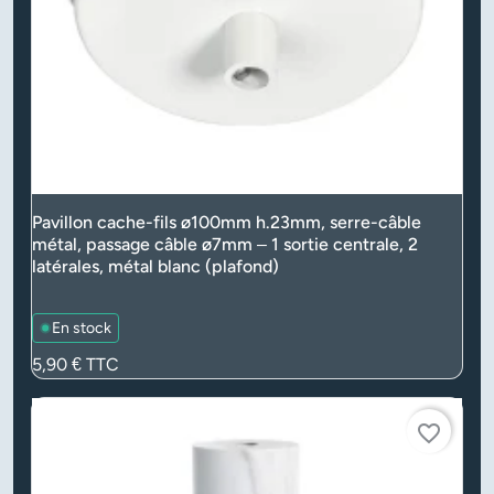
Pavillon cache-fils ø100mm h.23mm, serre-câble
métal, passage câble ø7mm – 1 sortie centrale, 2
latérales, métal blanc (plafond)
En stock
Prix
5,90 €
TTC
favorite_border