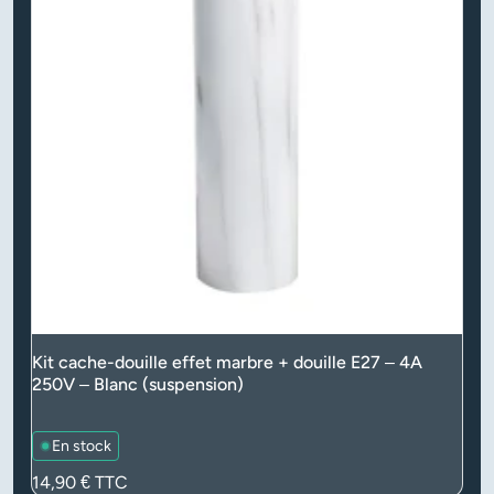
Kit cache-douille effet marbre + douille E27 – 4A
250V – Blanc (suspension)
En stock
Prix
14,90 €
TTC