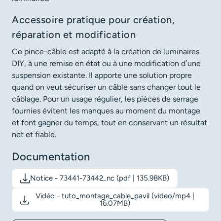
Accessoire pratique pour création,
réparation et modification
Ce pince-câble est adapté à la création de luminaires
DIY, à une remise en état ou à une modification d’une
suspension existante. Il apporte une solution propre
quand on veut sécuriser un câble sans changer tout le
câblage. Pour un usage régulier, les pièces de serrage
fournies évitent les manques au moment du montage
et font gagner du temps, tout en conservant un résultat
net et fiable.
Documentation
Notice - 73441-73442_nc (pdf | 135.98KB)
Télécharger le document: Notice - 73441-73442_nc
Vidéo - tuto_montage_cable_pavil (video/mp4 |
Télécharger le document: Vidéo - tuto_montage_cable_pavil
16.07MB)