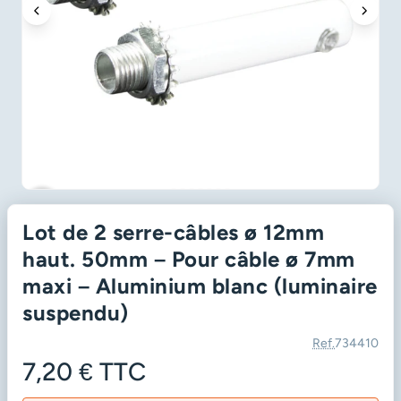
favorite_border
Lot de 2 serre-câbles ø 12mm
haut. 50mm – Pour câble ø 7mm
maxi – Aluminium blanc (luminaire
suspendu)
Ref.
734410
7,20 €
TTC