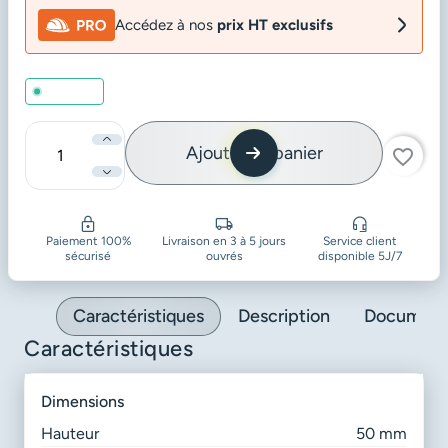
Accédez à nos
prix HT exclusifs
En stock
Ajouter au panier
favorite_border
Quantité
Paiement 100%
Livraison en 3 à 5 jours
Service client
sécurisé
ouvrés
disponible 5J/7
Caractéristiques
Description
Document
Caractéristiques
dimensions
Hauteur
50 mm