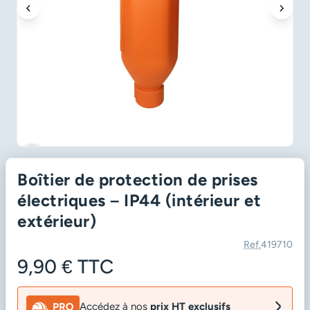
favorite_border
Boîtier de protection de prises
électriques – IP44 (intérieur et
extérieur)
Ref.
419710
9,90 €
TTC
Accédez à nos
prix HT exclusifs