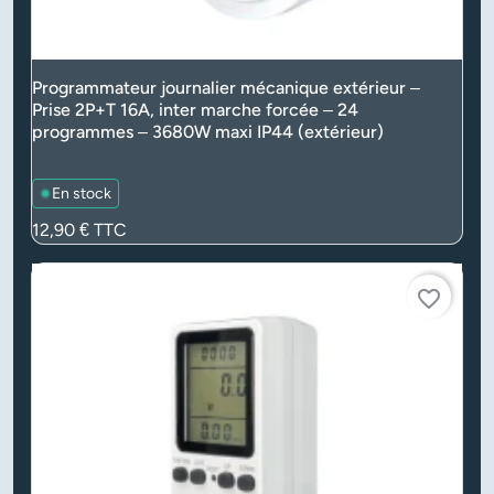
Programmateur journalier mécanique extérieur –
Prise 2P+T 16A, inter marche forcée – 24
programmes – 3680W maxi IP44 (extérieur)
En stock
Prix
12,90 €
TTC
favorite_border