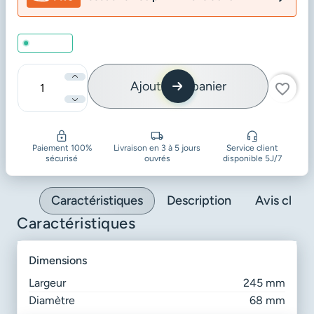
En stock
Ajouter au panier
favorite_border
Quantité
Paiement 100%
Livraison en 3 à 5 jours
Service client
sécurisé
ouvrés
disponible 5J/7
Caractéristiques
Description
Avis client
Caractéristiques
dimensions
Largeur
245 mm
Diamètre
68 mm