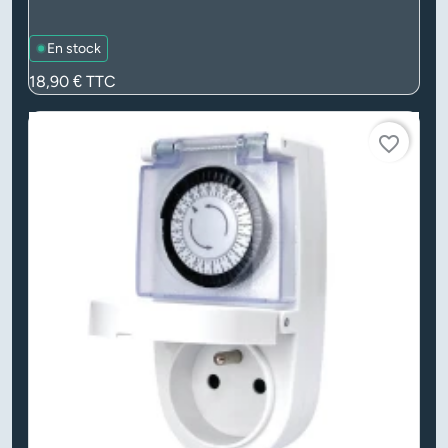
En stock
Prix
18,90 €
TTC
favorite_border