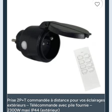
favorite_border
Prise 2P+T commandée à distance pour vos éclairages
extérieurs – Télécommande avec pile fournie –
2300W maxi IP44 (extérieur)