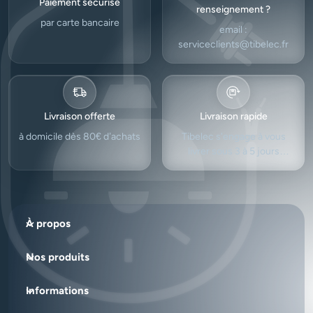
Paiement sécurisé
renseignement ?
par carte bancaire
email :
serviceclients@tibelec.fr
Livraison offerte
Livraison rapide
à domicile dès 80€ d’achats
Tibelec s'engage à vous
livrer sous 3 à 5 jours
ouvrés.
À propos
Nos produits
Informations