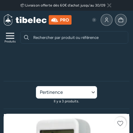
Aller au contenu principal
📦 Livraison offerte dès 60€ d'achat jusqu'au 30/09
Fermer
Lire plus
Allez à la p
Produits
Accueil
Equipement de la maison
Programmateurs
Programmateurs digitaux
Programmateurs digitaux
Il y a 3 produits.
favorite_border