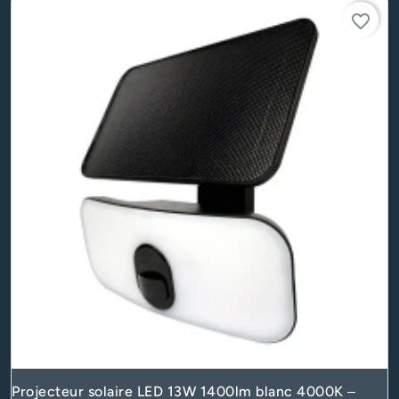
favorite_border
Projecteur solaire LED 13W 1400lm blanc 4000K –