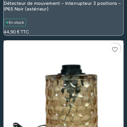
Détecteur de mouvement – Interrupteur 3 positions –
IP65 Noir (extérieur)
En stock
Prix
44,90 €
TTC
favorite_border