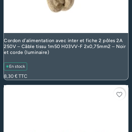
Cordon d’alimentation avec inter et fiche 2 pôles 2A
250V – Câble tissu 1m50 H03VV-F 2x0,75mm2 – Noir
et corde (luminaire)
En stock
Prix
8,30 €
TTC
favorite_border