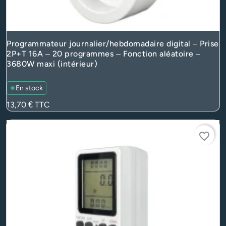
Programmateur journalier/hebdomadaire digital – Prise
2P+T 16A – 20 programmes – Fonction aléatoire –
3680W maxi (intérieur)
En stock
Prix
13,70 €
TTC
favorite_border