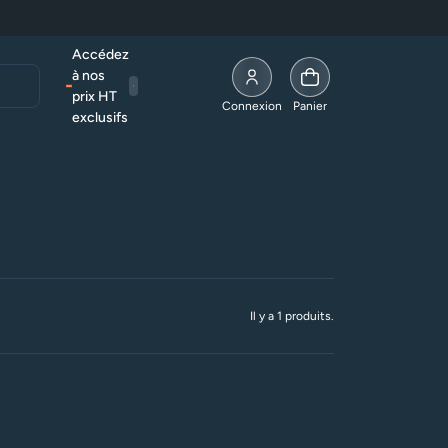
Accédez
à nos
prix HT
Allez à la page compte
Connexion
Panier
exclusifs
Rubans solaires
Il y a 1 produits.