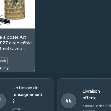
 à poser Art
E27 avec câble
 1m50 avec
rupteur et fiche
es – Verre
tock
lucide ambré
€
TTC
naire)
Un besoin de
Livraison
renseignement
offerte
?
à domicile dès 80
email :