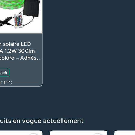
 solaire LED
A 1,2W 300lm
colore – Adhésif
itionnable,
sculaire,
tock
commande – 5m
€
TTC
(extérieur)
uits en vogue actuellement