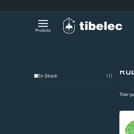
Aller au contenu principal
Produits
Acc
Filtrer
Rub
En Stock
1
Trier pa