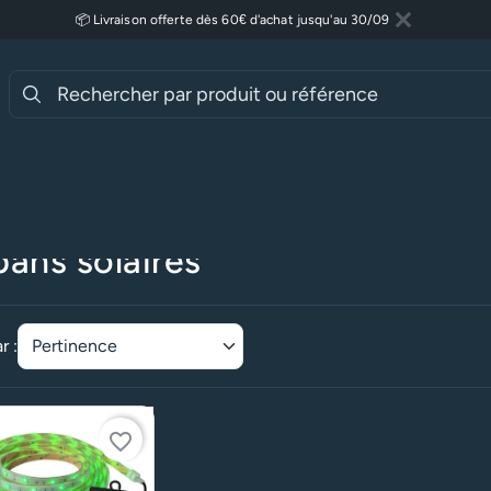
📦 Livraison offerte dès 60€ d'achat jusqu'au 30/09
Fermer
Lire plus
ueil
Luminaires
Luminaires extérieurs
Luminaires solaires
ans solaires
r :
favorite_border