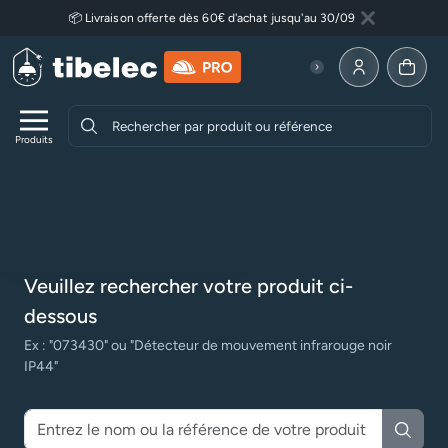
Aller au contenu principal
📦 Livraison offerte dès 60€ d'achat jusqu'au 30/09
Fermer
Lire plus
Allez à la p
Produits
Accueil
Notices techniques
Notices techniques
Veuillez rechercher votre produit ci-
dessous
Ex : "073430" ou "Détecteur de mouvement infrarouge noir
IP44"