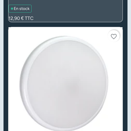
En stock
Prix
12,90 €
TTC
favorite_border