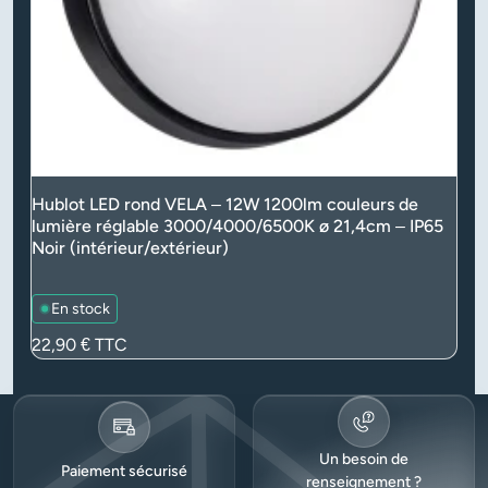
Hublot LED rond VELA – 12W 1200lm couleurs de
lumière réglable 3000/4000/6500K ø 21,4cm – IP65
Noir (intérieur/extérieur)
En stock
Prix
22,90 €
TTC
Un besoin de
Paiement sécurisé
renseignement ?