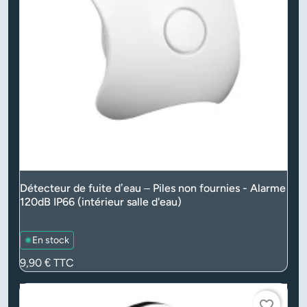
Détecteur de fuite d’eau – Piles non fournies - Alarme
120dB IP66 (intérieur salle d'eau)
En stock
Prix
9,90 €
TTC
favorite_border