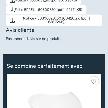
Notice - 5030032_nc (pdf | 573.93KB)
Télécharger le document: Notice - 5030032_nc
Fiche EPREL - 50300320 (pdf | 291.74KB)
Télécharger le document: Fiche EPREL - 50300320
Notice - 50300320_50300420_nc (pdf |
Télécharger le document: Notice - 50300320_50300420_n
628.72KB)
Avis clients
Pas encore d'avis sur ce produit.
Se combine parfaitement avec
favorite_border