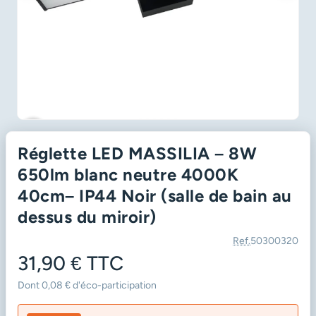
favorite_border
Réglette LED MASSILIA – 8W
650lm blanc neutre 4000K
40cm– IP44 Noir (salle de bain au
dessus du miroir)
Ref.
50300320
31,90 €
TTC
Dont 0,08 € d'éco-participation