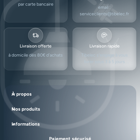
par carte bancaire
email :
serviceclients@tibelec.fr
Livraison offerte
Livraison rapide
à domicile dès 80€ d’achats
Tibelec s'engage à vous
livrer sous 3 à 5 jours
ouvrés.
À propos
Nos produits
Informations
Paiement sécurisé