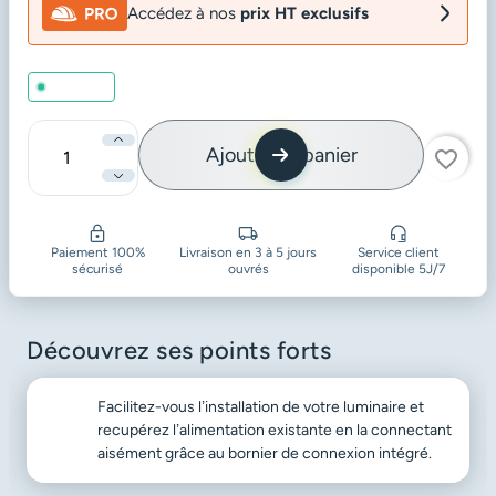
Accédez à nos
prix HT exclusifs
En stock
Ajouter au panier
favorite_border
Quantité
Paiement 100%
Livraison en 3 à 5 jours
Service client
sécurisé
ouvrés
disponible 5J/7
Découvrez ses points forts
Facilitez-vous l’installation de votre luminaire et
recupérez l’alimentation existante en la connectant
aisément grâce au bornier de connexion intégré.