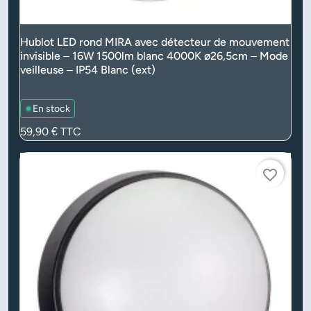
Hublot LED rond MIRA avec détecteur de mouvement
invisible – 16W 1500lm blanc 4000K ø26,5cm – Mode
veilleuse – IP54 Blanc (ext)
En stock
Prix
59,90 €
TTC
favorite_border