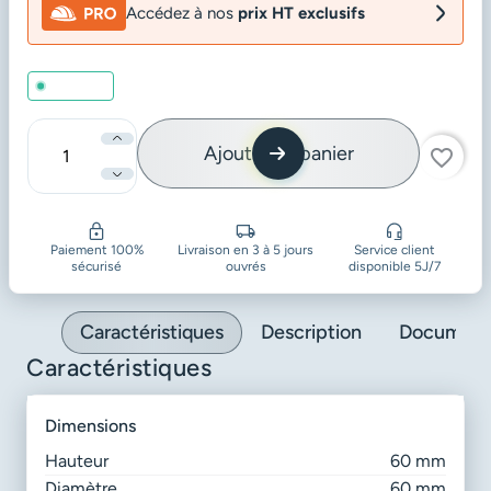
Accédez à nos
prix HT exclusifs
En stock
Ajouter au panier
favorite_border
Quantité
Paiement 100%
Livraison en 3 à 5 jours
Service client
sécurisé
ouvrés
disponible 5J/7
Caractéristiques
Description
Document
Caractéristiques
dimensions
Hauteur
60 mm
Diamètre
60 mm