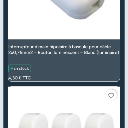
Interrupteur à main bipolaire à bascule pour câble
2x0,75mm2 – Bouton luminescent – Blanc (luminaire)
En stock
Prix
4,30 €
TTC
favorite_border