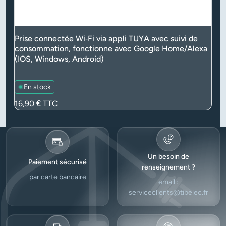
Prise connectée Wi‑Fi via appli TUYA avec suivi de
consommation, fonctionne avec Google Home/Alexa
(IOS, Windows, Android)
En stock
Prix
16,90 €
TTC
Un besoin de
Paiement sécurisé
renseignement ?
par carte bancaire
email :
serviceclients@tibelec.fr