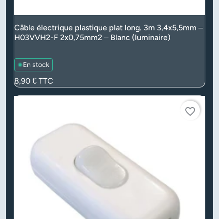
Câble électrique plastique plat long. 3m 3,4x5,5mm –
H03VVH2-F 2x0,75mm2 – Blanc (luminaire)
En stock
Prix
8,90 €
TTC
favorite_border