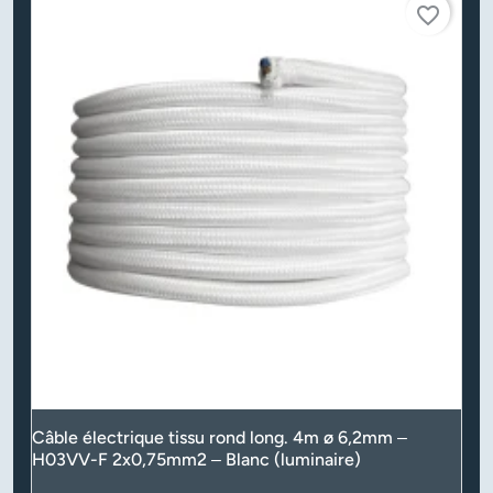
favorite_border
Câble électrique tissu rond long. 4m ø 6,2mm –
H03VV-F 2x0,75mm2 – Blanc (luminaire)