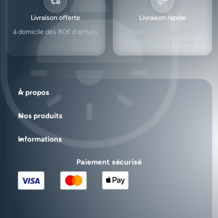
Livraison offerte
Livraison rapide
à domicile dès 80€ d’achats
Tibelec s'engage à vous
livrer sous 3 à 5 jours
ouvrés.
À propos
Nos produits
Informations
Paiement sécurisé