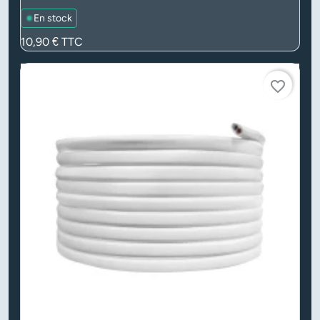
En stock
Prix
10,90 €
TTC
favorite_border