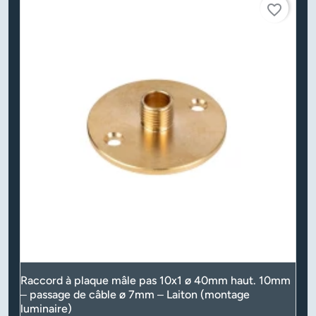
favorite_border
Raccord à plaque mâle pas 10x1 ø 40mm haut. 10mm
– passage de câble ø 7mm – Laiton (montage
luminaire)