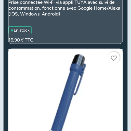
Prise connectée Wi‑Fi via appli TUYA avec suivi de
consommation, fonctionne avec Google Home/Alexa
(IOS, Windows, Android)
En stock
Prix
16,90 €
TTC
favorite_border