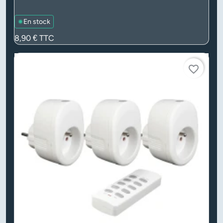
En stock
Prix
8,90 €
TTC
favorite_border