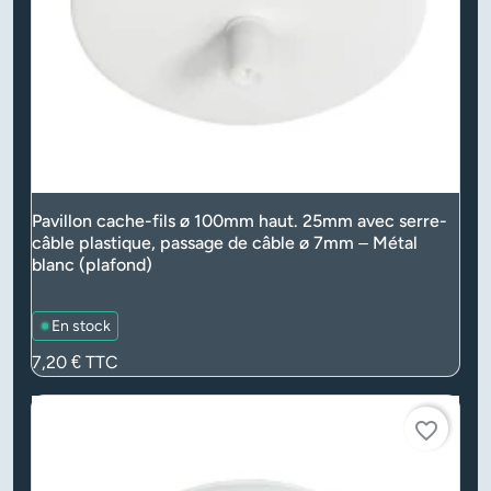
Pavillon cache-fils ø 100mm haut. 25mm avec serre-
câble plastique, passage de câble ø 7mm – Métal
blanc (plafond)
En stock
Prix
7,20 €
TTC
favorite_border