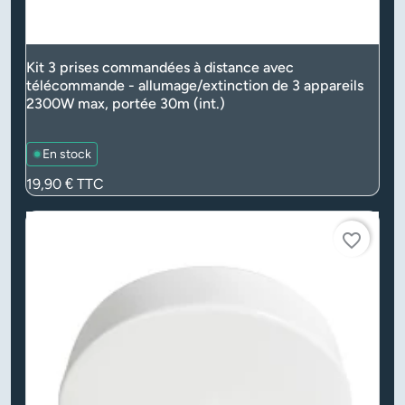
Kit 3 prises commandées à distance avec
télécommande - allumage/extinction de 3 appareils
2300W max, portée 30m (int.)
En stock
Prix
19,90 €
TTC
favorite_border