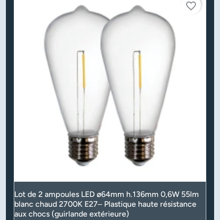
favorite_border
Lot de 2 ampoules LED ø64mm h.136mm 0,6W 55lm
blanc chaud 2700K E27– Plastique haute résistance
aux chocs (guirlande extérieure)