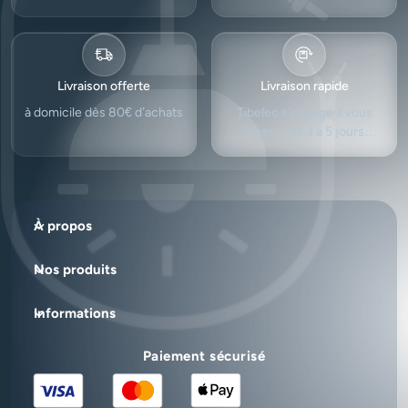
Livraison offerte
Livraison rapide
à domicile dès 80€ d’achats
Tibelec s'engage à vous
livrer sous 3 à 5 jours
ouvrés.
À propos
Nos produits
Informations
Paiement sécurisé