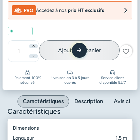
Accédez à nos
prix HT exclusifs
En stock
Ajouter au panier
favorite_border
Quantité
Paiement 100%
Livraison en 3 à 5 jours
Service client
sécurisé
ouvrés
disponible 5J/7
Caractéristiques
Description
Avis client
Caractéristiques
dimensions
Longueur
1.5 m