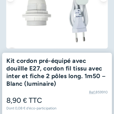
favorite_border
Kit cordon pré-équipé avec
douillle E27, cordon fil tissu avec
inter et fiche 2 pôles long. 1m50 –
Blanc (luminaire)
Ref.
859910
8,90 €
TTC
Dont 0,08 € d'éco-participation