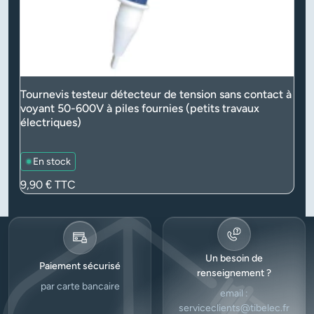
Tournevis testeur détecteur de tension sans contact à
voyant 50-600V à piles fournies (petits travaux
électriques)
En stock
Prix
9,90 €
TTC
Un besoin de
Paiement sécurisé
renseignement ?
par carte bancaire
email :
serviceclients@tibelec.fr